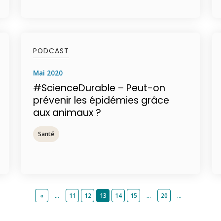
PODCAST
mai 2020
#ScienceDurable – Peut-on
prévenir les épidémies grâce
aux animaux ?
Santé
«
…
11
12
13
14
15
…
20
…