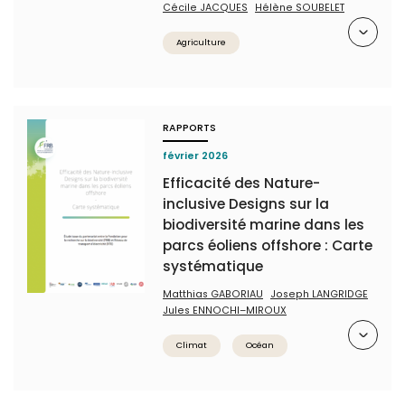
Cécile JACQUES
Hélène SOUBELET
Résumé
Agriculture
RAPPORTS
février 2026
Efficacité des Nature-
inclusive Designs sur la
biodiversité marine dans les
parcs éoliens offshore : Carte
systématique
Matthias GABORIAU
Joseph LANGRIDGE
Jules ENNOCHI–MIROUX
Résumé
Climat
Océan