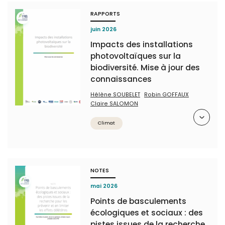
RAPPORTS
juin 2026
Impacts des installations
photovoltaïques sur la
biodiversité. Mise à jour des
connaissances
Hélène SOUBELET
Robin GOFFAUX
Claire SALOMON
Résumé
Climat
NOTES
mai 2026
Points de basculements
écologiques et sociaux : des
pistes issues de la recherche