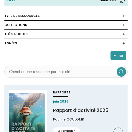
FILTRES
Reinitialiser
TYPE DE RESSOURCES
COLLECTIONS
THÉMATIQUES
ANNÉES
Filtrer
RAPPORTS
juin 2026
Rapport d’activité 2025
Pauline COULOMB
Résumé
La Fondation