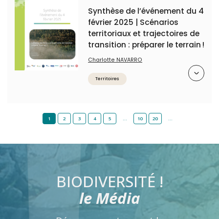
Synthèse de l’événement du 4
février 2025 | Scénarios
territoriaux et trajectoires de
transition : préparer le terrain !
Charlotte NAVARRO
Résumé
Territoires
1
2
3
4
5
…
10
20
…
BIODIVERSITÉ !
le Média