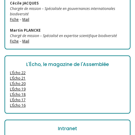
Cécile JACQUES
Chargée de mission – Spécialisée en gouvernances internationales
biodiversité
Fiche
–
Mail
Martin PLANCKE
Chargé de mission – Spécialisé en expertise scientifique biodiversité
Fiche
–
Mail
L'Écho, le magazine de l'Assemblée
L’Écho 22
L’Écho 21
L’Écho 20
L’Écho 19
L’Écho 18
L’Écho 17
L’Écho 16
Intranet