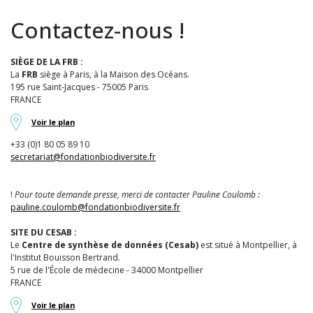
Contactez-nous !
SIÈGE DE LA FRB :
La
FRB
siège à Paris, à la Maison des Océans.
195 rue Saint-Jacques - 75005 Paris
FRANCE
Voir le plan
+33 (0)1 80 05 89 10
secretariat@fondationbiodiversite.fr
!
Pour toute demande presse, merci de contacter Pauline Coulomb :
pauline.coulomb@fondationbiodiversite.fr
SITE DU CESAB :
Le
Centre de synthèse de données (Cesab)
est situé à Montpellier, à
l'Institut Bouisson Bertrand.
5 rue de l'École de médecine - 34000 Montpellier
FRANCE
Voir le plan