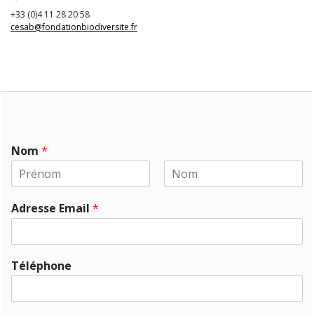
+33 (0)4 11 28 20 58
cesab@fondationbiodiversite.fr
Nom
*
P
N
r
o
Adresse Email
*
é
m
n
o
m
Téléphone