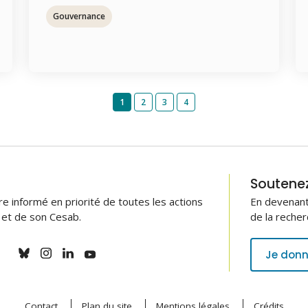
Gouvernance
1
2
3
4
Soutenez 
 informé en priorité de toutes les actions
En devenant
B et de son Cesab.
de la recher
Je donn
Contact
Plan du site
Mentions légales
Crédits