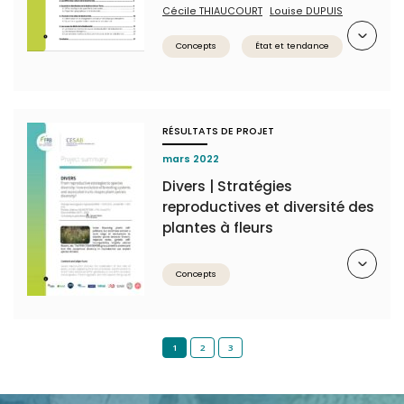
Cécile THIAUCOURT
Louise DUPUIS
Résumé
Concepts
État et tendance
RÉSULTATS DE PROJET
mars 2022
Divers | Stratégies
reproductives et diversité des
plantes à fleurs
Résumé
Concepts
1
2
3