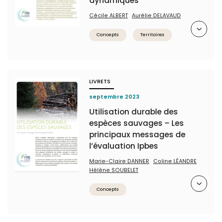
dynamiques
Cécile ALBERT
Aurélie DELAVAUD
Résumé
Concepts
Territoires
LIVRETS
septembre 2023
Utilisation durable des
espèces sauvages – Les
principaux messages de
l’évaluation Ipbes
Marie-Claire DANNER
Coline LÉANDRE
Hélène SOUBELET
Résumé
Concepts