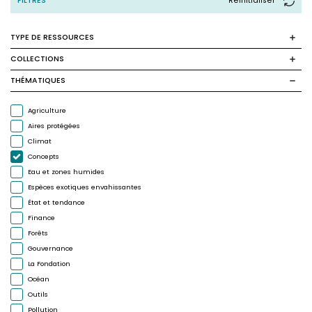
FILTRES
Reinitialiser
TYPE DE RESSOURCES
COLLECTIONS
THÉMATIQUES
Agriculture
Aires protégées
Climat
Concepts
Eau et zones humides
Espèces exotiques envahissantes
État et tendance
Finance
Forêts
Gouvernance
La Fondation
Océan
Outils
Pollution