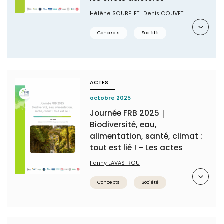
Hélène SOUBELET
Denis COUVET
Résumé
Concepts
Société
ACTES
octobre 2025
Journée FRB 2025｜
Biodiversité, eau,
alimentation, santé, climat :
tout est lié ! – Les actes
Fanny LAVASTROU
Résumé
Concepts
Société