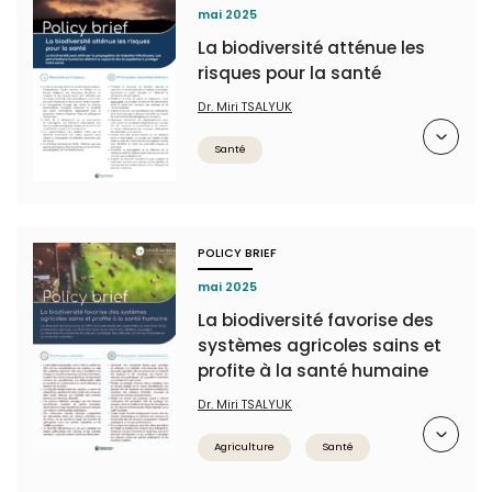
mai 2025
La biodiversité atténue les
risques pour la santé
Dr. Miri TSALYUK
Résumé
Santé
POLICY BRIEF
mai 2025
La biodiversité favorise des
systèmes agricoles sains et
profite à la santé humaine
Dr. Miri TSALYUK
Résumé
Agriculture
Santé