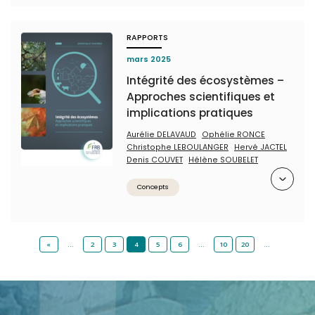
RAPPORTS
mars 2025
Intégrité des écosystèmes –
Approches scientifiques et
implications pratiques
Aurélie DELAVAUD
Ophélie RONCE
Christophe LEBOULANGER
Hervé JACTEL
Denis COUVET
Hélène SOUBELET
Résumé
Concepts
«
…
2
3
4
5
6
…
10
20
…