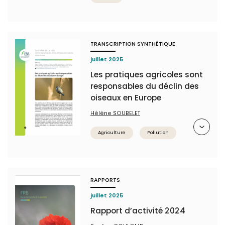
TRANSCRIPTION SYNTHÉTIQUE
juillet 2025
Les pratiques agricoles sont
responsables du déclin des
oiseaux en Europe
Hélène SOUBELET
Résumé
Agriculture
Pollution
RAPPORTS
juillet 2025
Rapport d’activité 2024