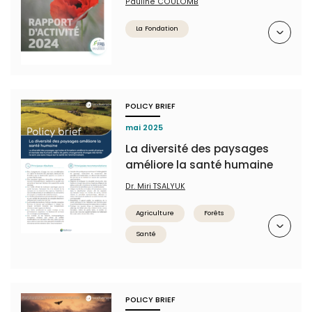
Pauline COULOMB
Résumé
La Fondation
POLICY BRIEF
mai 2025
La diversité des paysages
améliore la santé humaine
Dr. Miri TSALYUK
Agriculture
Forêts
Résumé
Santé
POLICY BRIEF