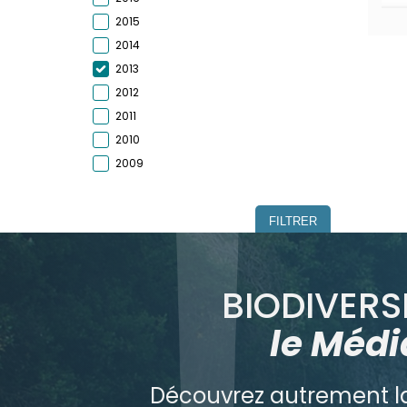
2015
2014
2013
2012
2011
2010
2009
FILTRER
BIODIVERSI
le Médi
Découvrez autrement la