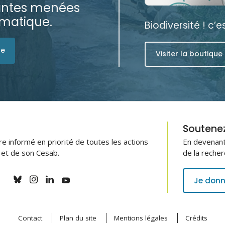
rantes menées
ématique.
Biodiversité ! c’
ue
Visiter la boutique
Soutenez 
 informé en priorité de toutes les actions
En devenant
B et de son Cesab.
de la recher
Je donn
Contact
Plan du site
Mentions légales
Crédits