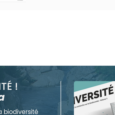
TÉ !
a
 biodiversité