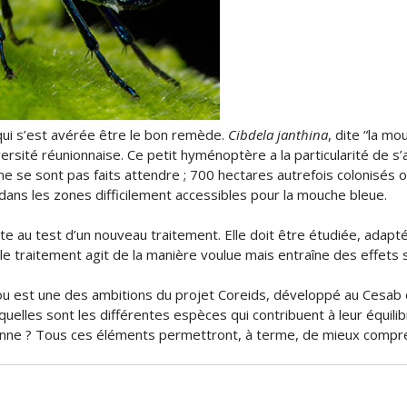
 qui s’est avérée être le bon remède.
Cibdela janthina
, dite “la m
versité réunionnaise. Ce petit hyménoptère a la particularité de 
s ne se sont pas faits attendre ; 700 hectares autrefois colonisés 
ans les zones difficilement accessibles pour la mouche bleue.
e au test d’un nouveau traitement. Elle doit être étudiée, adapté
le traitement agit de la manière voulue mais entraîne des effets
ou est une des ambitions du projet Coreids, développé au Cesab e
quelles sont les différentes espèces qui contribuent à leur équil
onne ? Tous ces éléments permettront, à terme, de mieux compren