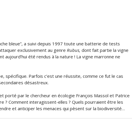
ouche bleue”, a suivi depuis 1997 toute une batterie de tests
s’attaquer exclusivement au genre
Rubus,
dont fait partie la vigne
ont aujourd’hui été rendus à la nature ! La vigne marronne ne
e, spécifique. Parfois c’est une réussite, comme ce fut le cas
 secondaires désastreux.
t porté par le chercheur en écologie François Massol et Patrice
ibre ? Comment interagissent-elles ? Quels pourraient être les
dre et anticiper les menaces qui pèsent sur la biodiversité…