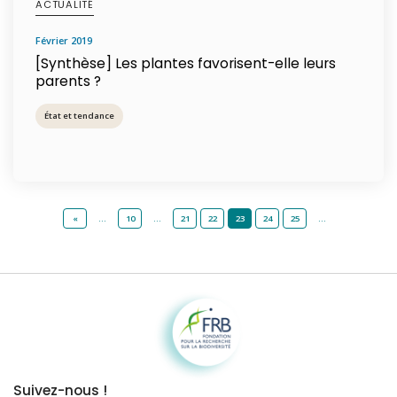
ACTUALITÉ
février 2019
[Synthèse] Les plantes favorisent-elle leurs
parents ?
État et tendance
«
…
10
…
21
22
23
24
25
…
Fondation pour la recherche sur la biodiversité
Suivez-nous !