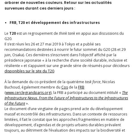
arborer de nouvelles couleurs. Retour sur les actualités
survenues durant ces derniers jours :
FRB, T20 et développement des infrastructures
Le
T20
est un regroupement de
think tank
en appui aux discussions du
G20.
Il s’est réuni les 26 et 27 mai 2019 à Tokyo et a publié ses
recommandations destinées à nourrir le futur sommet du G20 (28 et 29
juin, Osaka). Ces dernières s’inscrivent dans l’objectif affiché par la
présidence japonaise « à la recherche d’une société durable, inclusive et
résiliente » et s’appuient sur une grande série de résumés pour décideurs
disponibles sur le site du T20
.
À la demande du co-président de la quatrième
task force
, Nicolas
Buchoud, également membre du
Cos
de la
FRB
(
www.cerclegrandparis.org
), la FRB a participé au document intitulé «
The
Infrastructure Nexus. From the Future of Infrastructures to the Infrastructures
of the Future
».
Le document d’une vingtaine de pages prend acte du développement
massif et incontrôlé des infrastructures. Dans un contexte de ressources
limitées, il fait le constat que les approches fragmentées en matière de
développement, d’agendas et de projets urbains durables prévalent
toujours, au détriment de l’évaluation des impacts sur la biodiversité et