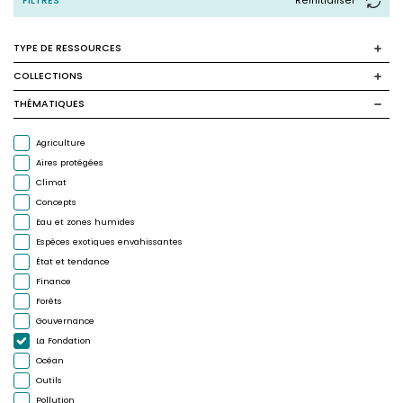
FILTRES
Reinitialiser
TYPE DE RESSOURCES
COLLECTIONS
THÉMATIQUES
Agriculture
Aires protégées
Climat
Concepts
Eau et zones humides
Espèces exotiques envahissantes
État et tendance
Finance
Forêts
Gouvernance
La Fondation
Océan
Outils
Pollution