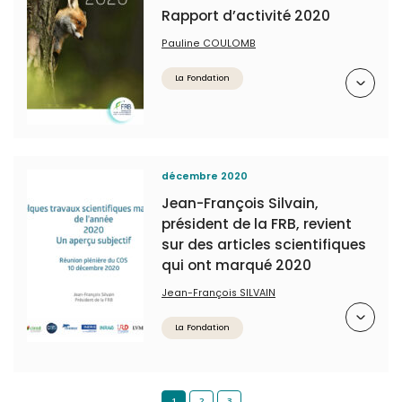
Rapport d’activité 2020
Pauline COULOMB
Résumé
La Fondation
décembre 2020
Jean-François Silvain,
président de la FRB, revient
sur des articles scientifiques
qui ont marqué 2020
Jean-François SILVAIN
Résumé
La Fondation
1
2
3