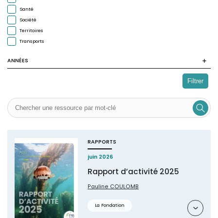
Santé
Société
Territoires
Transports
ANNÉES
Filtrer
RAPPORTS
juin 2026
Rapport d’activité 2025
Pauline COULOMB
Résumé
La Fondation