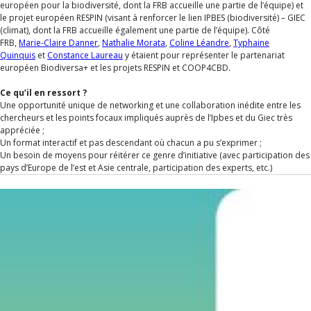
européen pour la biodiversité, dont la FRB accueille une partie de l’équipe) et
le projet européen RESPIN (visant à renforcer le lien IPBES (biodiversité) – GIEC
(climat), dont la FRB accueille également une partie de l’équipe). Côté
FRB,
Marie-Claire Danner
,
Nathalie Morata
,
Coline Léandre
,
Typhaine
Quinquis
et
Constance Laureau
y étaient pour représenter le partenariat
européen Biodiversa+ et les projets RESPIN et COOP4CBD.
Ce qu’il en ressort ?
Une opportunité unique de networking et une collaboration inédite entre les
chercheurs et les points focaux impliqués auprès de l’Ipbes et du Giec très
appréciée ;
Un format interactif et pas descendant où chacun a pu s’exprimer ;
Un besoin de moyens pour réitérer ce genre d’initiative (avec participation des
pays d’Europe de l’est et Asie centrale, participation des experts, etc.)