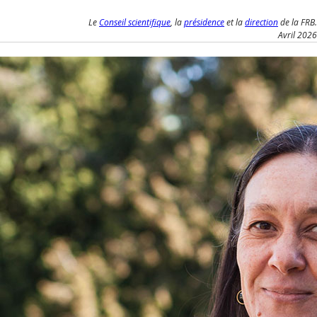
Le
Conseil scientifique
, la
présidence
et la
direction
de la FRB.
Avril 2026