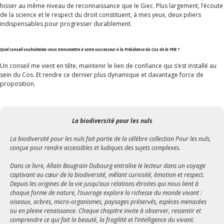
hisser au même niveau de reconnaissance que le Giec. Plus largement, l’écoute
de la science et le respect du droit constituent, à mes yeux, deux piliers
indispensables pour progresser durablement.
Quel conseil souhaiteriez-vous transmettre à votre successeur à la Présidence du Cos de la FRB ?
Un conseil me vient en tête, maintenir le lien de confiance qui s’est installé au
sein du Cos. Et rendre ce dernier plus dynamique et davantage force de
proposition.
La biodiversité pour les nuls
La biodiversité pour les nuls fait partie de la célèbre collection Pour les nuls,
conçue pour rendre accessibles et ludiques des sujets complexes.
Dans ce livre, Allain Bougrain Dubourg entraîne le lecteur dans un voyage
captivant au cœur de la biodiversité, mêlant curiosité, émotion et respect.
Depuis les origines de la vie jusqu’aux relations étroites qui nous lient à
chaque forme de nature, l’ouvrage explore la richesse du monde vivant :
oiseaux, arbres, micro-organismes, paysages préservés, espèces menacées
ou en pleine renaissance. Chaque chapitre invite à observer, ressentir et
comprendre ce qui fait la beauté, la fragilité et l’intelligence du vivant.