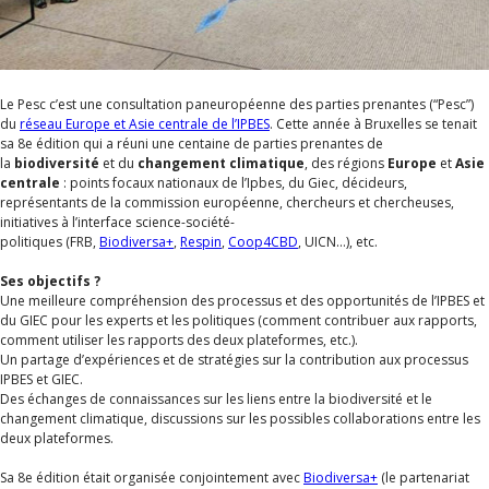
Le Pesc c’est une consultation paneuropéenne des parties prenantes (“Pesc”)
du
réseau Europe et Asie centrale de l’IPBES
. Cette année à Bruxelles se tenait
sa 8
e
édition qui a réuni une centaine de parties prenantes de
la
biodiversité
et du
changement climatique
, des régions
Europe
et
Asie
centrale
: points focaux nationaux de l’Ipbes, du Giec, décideurs,
représentants de la commission européenne, chercheurs et chercheuses,
initiatives
à l’interface science-société-
politiques
(FRB,
Biodiversa+
,
Respin
,
Coop4CBD
, UICN…), etc.
Ses objectifs ?
Une meilleure compréhension des processus et des opportunités de l’IPBES et
du GIEC pour les experts et les politiques (comment contribuer aux rapports,
comment utiliser les rapports des deux plateformes, etc.).
Un partage d’expériences et de stratégies sur la contribution aux processus
IPBES et GIEC.
Des échanges de connaissances sur les liens entre la biodiversité et le
changement climatique, discussions sur les possibles collaborations entre les
deux plateformes.
Sa 8
e
édition était organisée conjointement avec
Biodiversa+
(le partenariat