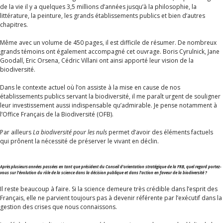
de la vie il y a quelques 3,5 millions d’années jusqu’à la philosophie, la
littérature, la peinture, les grands établissements publics et bien d’autres
chapitres.
Même avec un volume de 450 pages, il est difficile de résumer. De nombreux
grands témoins ont également accompagné cet ouvrage. Boris Cyrulnick, Jane
Goodall, Eric Orsena, Cédric Villani ont ainsi apporté leur vision de la
biodiversité.
Dans le contexte actuel où l’on assiste à la mise en cause de nos
établissements publics servant la biodiversité, il me paraît urgent de souligner
leur investissement aussi indispensable qu’admirable. Je pense notamment à
l’Office Français de la Biodiversité (OFB).
Par ailleurs
La biodiversité pour les nuls
permet d’avoir des éléments factuels
qui prônent la nécessité de préserver le vivant en déclin.
Après plusieurs années passées en tant que président du Conseil d’orientation stratégique de la FRB, quel regard portez-
vous sur l’évolution du rôle de la science dans la décision publique et dans l’action en faveur de la biodiversité ?
Il reste beaucoup à faire. Si la science demeure très crédible dans l’esprit des
Français, elle ne parvient toujours pas à devenir référente par l’exécutif dans la
gestion des crises que nous connaissons.