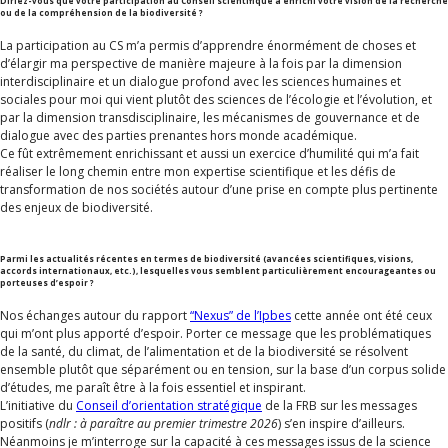
Diriez-vous que votre participation au Conseil scientifique a enrichi votre vision de la recherche
ou de la compréhension de la biodiversité ?
La participation au CS m’a permis d’apprendre énormément de choses et
d’élargir ma perspective de manière majeure à la fois par la dimension
interdisciplinaire et un dialogue profond avec les sciences humaines et
sociales pour moi qui vient plutôt des sciences de l’écologie et l’évolution, et
par la dimension transdisciplinaire, les mécanismes de gouvernance et de
dialogue avec des parties prenantes hors monde académique.
Ce fût extrêmement enrichissant et aussi un exercice d’humilité qui m’a fait
réaliser le long chemin entre mon expertise scientifique et les défis de
transformation de nos sociétés autour d’une prise en compte plus pertinente
des enjeux de biodiversité.
Parmi les actualités récentes en termes de biodiversité (avancées scientifiques, visions,
accords internationaux, etc.), lesquelles vous semblent particulièrement encourageantes ou
porteuses d’espoir ?
Nos échanges autour du rapport
“Nexus” de l’Ipbes
cette année ont été ceux
qui m’ont plus apporté d’espoir. Porter ce message que les problématiques
de la santé, du climat, de l’alimentation et de la biodiversité se résolvent
ensemble plutôt que séparément ou en tension, sur la base d’un corpus solide
d’études, me paraît être à la fois essentiel et inspirant.
L’initiative du
Conseil d’orientation stratégique
de la FRB sur les messages
positifs (
ndlr : à paraître au premier trimestre 2026
) s’en inspire d’ailleurs.
Néanmoins je m’interroge sur la capacité à ces messages issus de la science