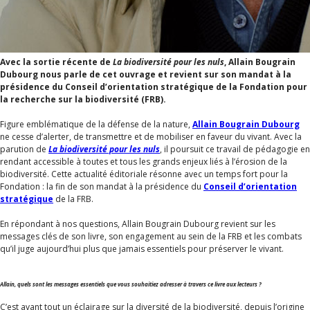
Avec la sortie récente de
La biodiversité pour les nuls
, Allain Bougrain
Dubourg nous parle de cet ouvrage et revient sur son mandat à la
présidence du Conseil d’orientation stratégique de la Fondation pour
la recherche sur la biodiversité (FRB).
Figure emblématique de la défense de la nature,
Allain Bougrain Dubourg
ne cesse d’alerter, de transmettre et de mobiliser en faveur du vivant. Avec la
parution de
La biodiversité pour les nuls
, il poursuit ce travail de pédagogie en
rendant accessible à toutes et tous les grands enjeux liés à l’érosion de la
biodiversité. Cette actualité éditoriale résonne avec un temps fort pour la
Fondation : la fin de son mandat à la présidence du
Conseil d’orientation
stratégique
de la FRB.
En répondant à nos questions, Allain Bougrain Dubourg revient sur les
messages clés de son livre, son engagement au sein de la FRB et les combats
qu’il juge aujourd’hui plus que jamais essentiels pour préserver le vivant.
Allain, quels sont les messages essentiels que vous souhaitiez adresser à travers ce livre aux lecteurs ?
C’est avant tout un éclairage sur la diversité de la biodiversité, depuis l’origine