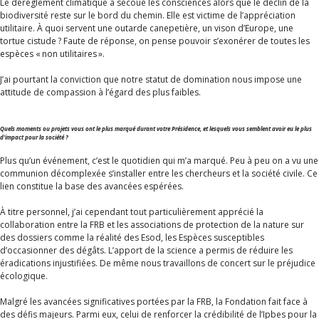
Le dérèglement climatique a secoué les consciences alors que le déclin de la
biodiversité reste sur le bord du chemin. Elle est victime de l’appréciation
utilitaire. À quoi servent une outarde canepetière, un vison d’Europe, une
tortue cistude ? Faute de réponse, on pense pouvoir s’exonérer de toutes les
espèces « non utilitaires ».
J’ai pourtant la conviction que notre statut de domination nous impose une
attitude de compassion à l’égard des plus faibles.
Quels moments ou projets vous ont le plus marqué durant votre Présidence, et lesquels vous semblent avoir eu le plus
d’impact pour la société ?
Plus qu’un événement, c’est le quotidien qui m’a marqué. Peu à peu on a vu une
communion décomplexée s’installer entre les chercheurs et la société civile. Ce
lien constitue la base des avancées espérées.
À titre personnel, j’ai cependant tout particulièrement apprécié la
collaboration entre la FRB et les associations de protection de la nature sur
des dossiers comme la réalité des Esod, les Espèces susceptibles
d’occasionner des dégâts. L’apport de la science a permis de réduire les
éradications injustifiées. De même nous travaillons de concert sur le préjudice
écologique.
Malgré les avancées significatives portées par la FRB, la Fondation fait face à
des défis majeurs. Parmi eux, celui de renforcer la crédibilité de l’Ipbes pour la