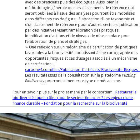
avec des praticiens puis des écologues. Aussi bien la
méthodologie générale que les classements de référence qui
seront publiées à l’issue des analyses pourront être mobilisés
dans différents cas de figure : élaboration d’une taxonomie et
d’un classement de référence pour d’autres secteurs ; utilisation
par des initiatives visant l’amélioration des pratiques ;
identification d’actions et de niveaux de mise en place pour
l’élaboration de plans et stratégies…
➣ Une réflexion sur un mécanisme de certification de pratiques
favorables à la biodiversité aboutissant à une cartographie des
opportunités, risques et cas d’usages associés à un mécanisme
de certification :
carbone4.com/files/Publication_Certificats_Biodiversite_Risques
Les résultats issus de la consultation sur la plateforme
Puzzling
Biodiversity
pourront alimenter ce type de mécanisme.
Pour en savoir plus sur le projet mené par le consortium :
Restaurer la
biodiversité : quels rôles pour le secteur financier ? Les enjeux d’une
finance durable – Fondation pour la recherche sur la biodiversité