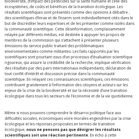
biodiversité, d’impact des pesticides sur la santé humaine et celle des
écosystèmes, de coûts et bénéfices de la transition écologique. Les
résultats scientifiques sont présentés comme des opinions à débattre ;
des scientifiques d’Inrae et de l’Inserm sont individuellement cités dans le
but de discréditer leurs expertises et de les présenter comme isolés dans
la communauté scientifique. Cette désinformation, complaisamment
relayée par différents médias, est destinée à appuyer les propos de
membres de la commission qui s’attachent à présenter plusieurs
émissions du service public traitant des problématiques
environnementales comme militantes. Les faits rapportés par les
scientifiques sont pourtant issus d’un processus d’évaluation scientifique
rigoureux, qui assure la crédibilité de la recherche, implique vérification
des résultats par des pairs internationaux indépendants, déclaration de
tout conflit d’intérêt et discussion précise dans la communauté
scientifique. En relayant ces connaissances scientifiques, ces émissions
contribuent grandement à l’information des citoyens et acteurs sur les
enjeux de la crise de la biodiversité et sur la nécessité d’une transition
écologique dans tous les secteurs de l’économie et de la vie quotidienne.
Même si nous pouvons comprendre le désarroi politique face aux
difficultés sociales, économiques voire morales engendrées par la crise
écologique et les réponses proposées en termes de transition
écologique,
nous ne pensons pas que dénigrer les résultats
scientifiques soit une réaction pertinente
. En écho à cette