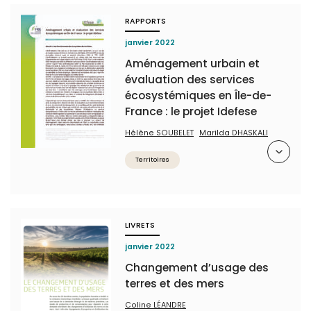
RAPPORTS
janvier 2022
Aménagement urbain et
évaluation des services
écosystémiques en Île-de-
France : le projet Idefese
Hélène SOUBELET
Marilda DHASKALI
Résumé
Territoires
LIVRETS
janvier 2022
Changement d’usage des
terres et des mers
Coline LÉANDRE