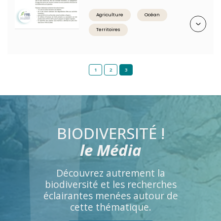
Agriculture
Océan
Résumé
Territoires
1
2
3
BIODIVERSITÉ !
le Média
Découvrez autrement la
biodiversité et les recherches
éclairantes menées autour de
cette thématique.