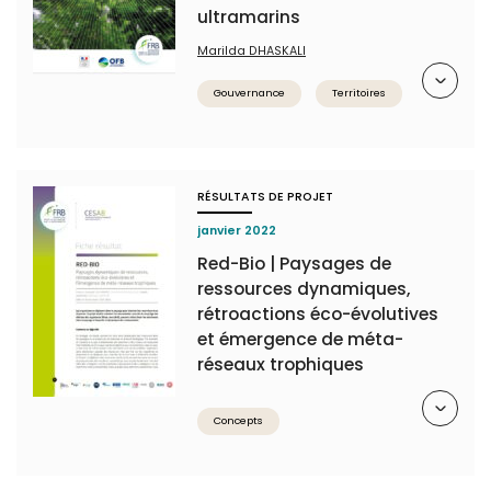
ultramarins
Marilda DHASKALI
Résumé
Gouvernance
Territoires
RÉSULTATS DE PROJET
janvier 2022
Red-Bio | Paysages de
ressources dynamiques,
rétroactions éco-évolutives
et émergence de méta-
réseaux trophiques
Résumé
Concepts