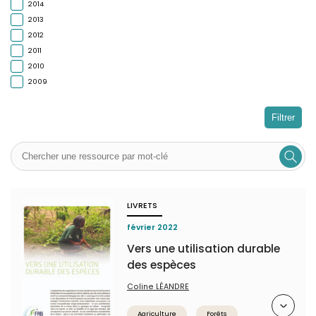
2014
2013
2012
2011
2010
2009
Filtrer
LIVRETS
février 2022
Vers une utilisation durable
des espèces
Coline LÉANDRE
Résumé
Agriculture
Forêts