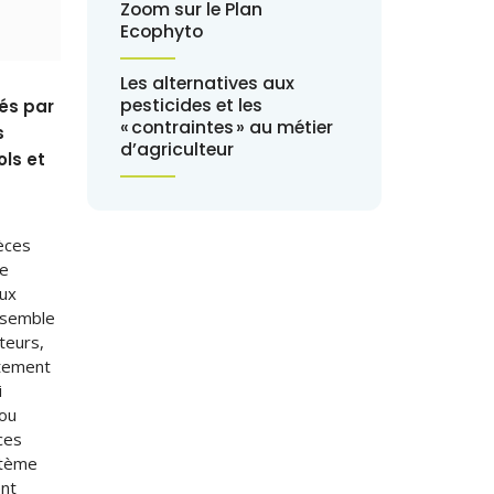
Zoom sur le Plan
Ecophyto
Les alternatives aux
pesticides et les
més par
« contraintes » au métier
s
d’agriculteur
ols et
pèces
de
eux
ensemble
ateurs,
ctement
i
 ou
ces
stème
ent