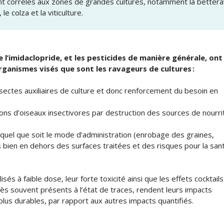
nt corrélés aux zones de grandes cultures, notamment la better
e colza et la viticulture.
l’imidaclopride, et les pesticides de manière générale, ont
rganismes visés que sont les ravageurs de cultures :
nsectes auxiliaires de culture et donc renforcement du besoin en
ions d’oiseaux insectivores par destruction des sources de nourri
 quel que soit le mode d’administration (enrobage des graines,
s bien en dehors des surfaces traitées et des risques pour la san
lisés à faible dose, leur forte toxicité ainsi que les effets cocktails
s souvent présents à l’état de traces, rendent leurs impacts
 plus durables, par rapport aux autres impacts quantifiés.