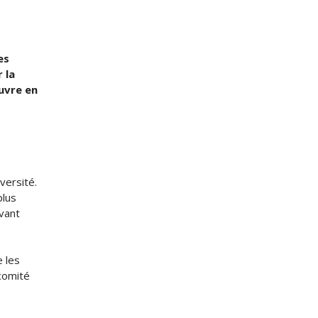
es
 la
uvre en
iversité.
plus
avant
e les
 comité