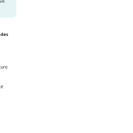
ave
 des
ture
té