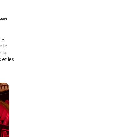
ives
 »
r le
r la
 et les