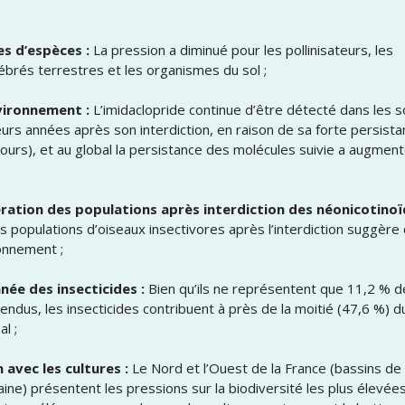
s d’espèces :
La pression a diminué pour les pollinisateurs, les
ébrés terrestres et les organismes du sol ;
vironnement :
L’imidaclopride continue d’être détecté dans les s
eurs années après son interdiction, en raison de sa forte persist
ours), et au global la persistance des molécules suivie a augmen
ération des populations après interdiction des néonicotinoï
des populations d’oiseaux insectivores après l’interdiction suggère
ronnement ;
ée des insecticides :
Bien qu’ils ne représentent que 11,2 % d
ndus, les insecticides contribuent à près de la moitié (47,6 %) d
l ;
 avec les cultures :
Le Nord et l’Ouest de la France (bassins de 
ilaine) présentent les pressions sur la biodiversité les plus élevées