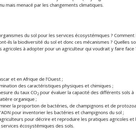
nu mais menacé par les changements climatiques.
oorganismes du sol pour les services écosystémiques ? Comment 
nt-ils la biodiversité du sol et donc ces mécanismes ? Quelles so
s agricoles à adopter pour un agriculteur qui voudrait y faire face 
scar et en Afrique de l’Ouest ;
rmination des caractéristiques physiques et chimiques ;
 mesure du taux CO
pour évaluer la capacité des différents sols à
2
atière organique ;
rminer la proportion de bactéries, de champignons et de protozoa
ADN pour inventorier les bactéries et champignons du sol ;
 agriculteurs pour décrire et reproduire les pratiques agricoles et 
s services écosystémiques des sols.