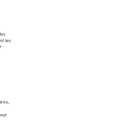
les
nt les
?
ires,
leur