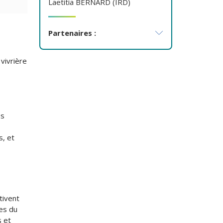
Laetitia BERNARD (IRD)
Partenaires :
vivrière
s
es
s, et
ltivent
mes du
s et