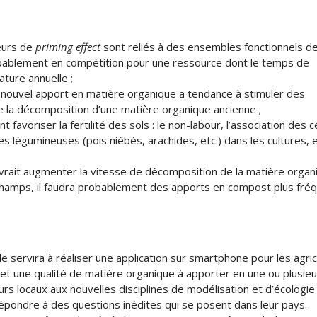
eurs de
priming effect
sont reliés à des ensembles fonctionnels d
obablement en compétition pour une ressource dont le temps de
ture annuelle ;
un nouvel apport en matière organique a tendance à stimuler des
 la décomposition d’une matière organique ancienne ;
 favoriser la fertilité des sols : le non-labour, l’association des 
 des légumineuses (pois niébés, arachides, etc.) dans les cultures, 
vrait augmenter la vitesse de décomposition de la matière organ
 champs, il faudra probablement des apports en compost plus fré
e servira à réaliser une application sur smartphone pour les agric
 et une qualité de matière organique à apporter en une ou plusieur
rs locaux aux nouvelles disciplines de modélisation et d’écologie
épondre à des questions inédites qui se posent dans leur pays.