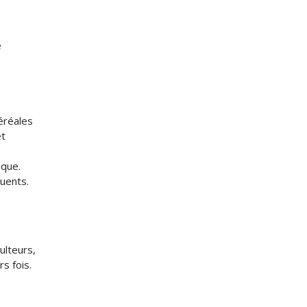
e
céréales
et
ique.
quents.
ulteurs,
s fois.