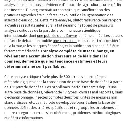
analyse ne mettait pas en évidence d’impact de l’agriculture sur le déclin
des insectes. Elle argumentait au contraire que l’amélioration des
pratiques agricoles était un facteur explicatif de l’augmentation des
insectes d’eau douce. Cette méta-analyse, plutôt rassurante par rapport
à d’autres résultats antérieurs, a fait néanmoins l’objet de plusieurs
analyses critiques de la part de la communauté scientifique
internationale, dont
une publiée dans
Science
la même année. Les auteurs
de l’article débattu ont publié
une correction
, mais celle-ci n’a considéré
qu’à la marge les critiques énoncées, et la publication a continué à être
fortement médiatisée.
L’analyse complète de InsectChange, en
révélant une accumulation d’erreurs et de biais dans les
données, démontre que les tendances estimées et leurs
déterminants ne sont pas fiables
.
Cette analyse critique révèle plus de 500 erreurs et problèmes
méthodologiques dans la constitution de cette base de données à partir
de 165 jeux de données. Ces problèmes, parfois transmis depuis une
autre base de données, relèvent de 17 types : chiffres mal reportés, biais
d’échantillonnage, insectes comptés deux fois, unités de mesures non
standardisées, etc. La méthode développée pour évaluer la base de
données définit des critères spécifiques et regroupe les problèmes en
quatre catégories : erreurs, incohérences, problèmes méthodologiques
et déficit d’informations.