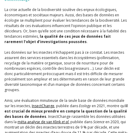
La crise actuelle de la biodiversité soulève des enjeux écologiques,
économiques et sociétaux majeurs. Aussi, des bases de données en
écologie se multiplient pour évaluer les tendances de la biodiversité. Les
résultats de ces évaluations influencent l’opinion publique et les
décideurs. Or, bien qu’elle soit une condition nécessaire à la fiabilité des
tendances estimées,
la qualité de ces jeux de données fait
rarement l’objet d’investigations poussées
.
Les données sur les insectes n’échappent pas à ce constat. Les insectes
assurent des services essentiels dans les écosystèmes (pollinisation,
recyclage de la matière organique, source de nourriture pour de
nombreuses espèces, contrôle des bioagresseurs …). Leur déclin est
donc particulièrement préoccupant mais il est très difficile de mesurer
précisément son ampleur et ses déterminants en raison de leur grande
diversité taxonomique et d’un manque de données concernant certains
groupes.
Ainsi, une évaluation minutieuse de la seule base de données mondiale
sur les insectes,
InsectChange
, publiée dans
Ecology
en 2021, montre qu’
il
est crucial de mieux prendre en compte la question de la qualité
des bases de données
. InsectChange rassemble les données utilisées
dans la
méta-analyse de van Klink
et al
.
publiée dans
Science
en 2020, qui
montrait un déclin des insectes terrestres de 9 % par décade, et une
augmentation des insectes d’eau douce de 11 % par décade. Cette méta-