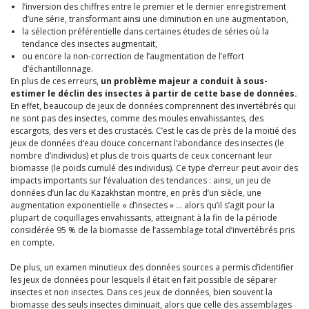
l’inversion des chiffres entre le premier et le dernier enregistrement
d’une série, transformant ainsi une diminution en une augmentation,
la sélection préférentielle dans certaines études de séries où la
tendance des insectes augmentait,
ou encore la non-correction de l’augmentation de l’effort
d’échantillonnage.
En plus de ces erreurs,
un problème majeur a conduit à sous-
estimer le déclin des insectes à partir de cette base de données.
En effet, beaucoup de jeux de données comprennent des invertébrés qui
ne sont pas des insectes, comme des moules envahissantes, des
escargots, des vers et des crustacés. C’est le cas de près de la moitié des
jeux de données d’eau douce concernant l’abondance des insectes (le
nombre d’individus) et plus de trois quarts de ceux concernant leur
biomasse (le poids cumulé des individus). Ce type d’erreur peut avoir des
impacts importants sur l’évaluation des tendances : ainsi, un jeu de
données d’un lac du Kazakhstan montre, en près d’un siècle, une
augmentation exponentielle « d’insectes » … alors qu’il s’agit pour la
plupart de coquillages envahissants, atteignant à la fin de la période
considérée 95 % de la biomasse de l’assemblage total d’invertébrés pris
en compte.
De plus, un examen minutieux des données sources a permis d’identifier
les jeux de données pour lesquels il était en fait possible de séparer
insectes et non insectes. Dans ces jeux de données, bien souvent la
biomasse des seuls insectes diminuait, alors que celle des assemblages