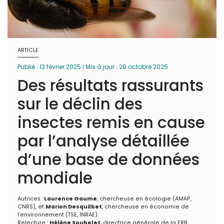
ARTICLE
Publié : 13 février 2025 I Mis à jour : 28 octobre 2025
Des résultats rassurants
sur le déclin des
insectes remis en cause
par l’analyse détaillée
d’une base de données
mondiale
Autrices :
Laurence Gaume
, chercheuse en écologie (AMAP,
CNRS), et
Marion Desquilbet
, chercheuse en économie de
l’environnement (TSE, INRAE).
Relecture :
Hélène Soubelet
,
directrice générale de la FRB