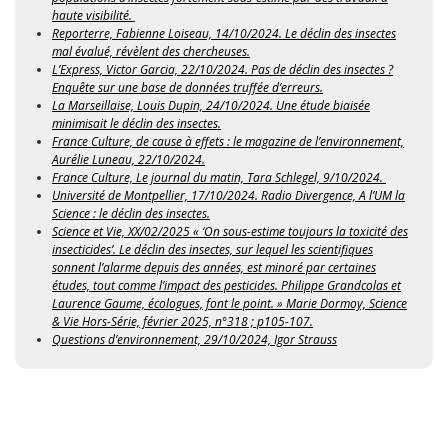
haute visibilité.
Reporterre, Fabienne Loiseau, 14/10/2024. Le déclin des insectes
mal évalué, révèlent des chercheuses.
L’Express, Victor Garcia, 22/10/2024. Pas de déclin des insectes ?
Enquête sur une base de données truffée d’erreurs.
La Marseillaise, Louis Dupin, 24/10/2024. Une étude biaisée
minimisait le déclin des insectes.
France Culture, de cause à effets : le magazine de l’environnement,
Aurélie Luneau, 22/10/2024.
France Culture, Le journal du matin, Tara Schlegel, 9/10/2024.
Université de Montpellier, 17/10/2024. Radio Divergence, A l’UM la
Science : le déclin des insectes.
Science et Vie, XX/02/2025 « ‘On sous-estime toujours la toxicité des
insecticides’. Le déclin des insectes, sur lequel les scientifiques
sonnent l’alarme depuis des années, est minoré par certaines
études, tout comme l’impact des pesticides. Philippe Grandcolas et
Laurence Gaume, écologues, font le point. » Marie Dormoy, Science
& Vie Hors-Série, février 2025, n°318 ; p105-107.
Questions d’environnement, 29/10/2024, Igor Strauss