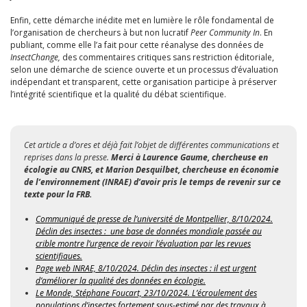
Enfin, cette démarche inédite met en lumière le rôle fondamental de
l’organisation de chercheurs à but non lucratif
Peer Community In
. En
publiant, comme elle l’a fait pour cette réanalyse des données de
InsectChange,
des commentaires critiques sans restriction éditoriale,
selon une démarche de science ouverte et un processus d’évaluation
indépendant et transparent, cette organisation participe à préserver
l’intégrité scientifique et la qualité du débat scientifique.
Cet article a d’ores et déjà fait l’objet de différentes communications et
reprises dans la presse.
Merci à Laurence Gaume, chercheuse en
écologie au CNRS, et Marion Desquilbet, chercheuse en économie
de l’environnement (INRAE) d’avoir pris le temps de revenir sur ce
texte pour la FRB.
Communiqué de presse de l’université de Montpellier, 8/10/2024.
Déclin des insectes : une base de données mondiale passée au
crible montre l’urgence de revoir l’évaluation par les revues
scientifiques.
Page web INRAE, 8/10/2024. Déclin des insectes : il est urgent
d’améliorer la qualité des données en écologie.
Le Monde, Stéphane Foucart, 23/10/2024. L’écroulement des
populations d’insectes fortement sous-estimé par des travaux à