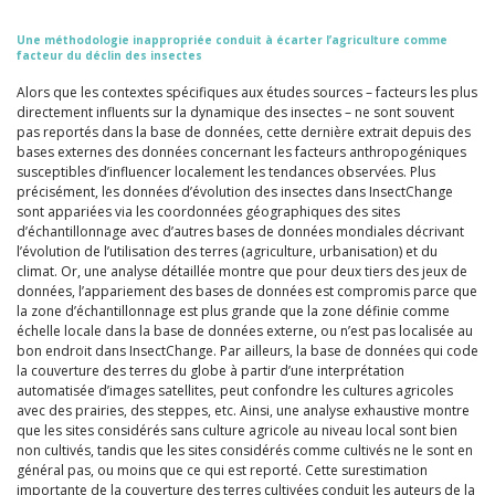
Une méthodologie inappropriée conduit à écarter l’agriculture comme
facteur du déclin des insectes
Alors que les contextes spécifiques aux études sources – facteurs les plus
directement influents sur la dynamique des insectes – ne sont souvent
pas reportés dans la base de données, cette dernière extrait depuis des
bases externes des données concernant les facteurs anthropogéniques
susceptibles d’influencer localement les tendances observées. Plus
précisément, les données d’évolution des insectes dans InsectChange
sont appariées via les coordonnées géographiques des sites
d’échantillonnage avec d’autres bases de données mondiales décrivant
l’évolution de l’utilisation des terres (agriculture, urbanisation) et du
climat. Or, une analyse détaillée montre que pour deux tiers des jeux de
données, l’appariement des bases de données est compromis parce que
la zone d’échantillonnage est plus grande que la zone définie comme
échelle locale dans la base de données externe, ou n’est pas localisée au
bon endroit dans InsectChange. Par ailleurs, la base de données qui code
la couverture des terres du globe à partir d’une interprétation
automatisée d’images satellites, peut confondre les cultures agricoles
avec des prairies, des steppes, etc. Ainsi, une analyse exhaustive montre
que les sites considérés sans culture agricole au niveau local sont bien
non cultivés, tandis que les sites considérés comme cultivés ne le sont en
général pas, ou moins que ce qui est reporté. Cette surestimation
importante de la couverture des terres cultivées conduit les auteurs de la