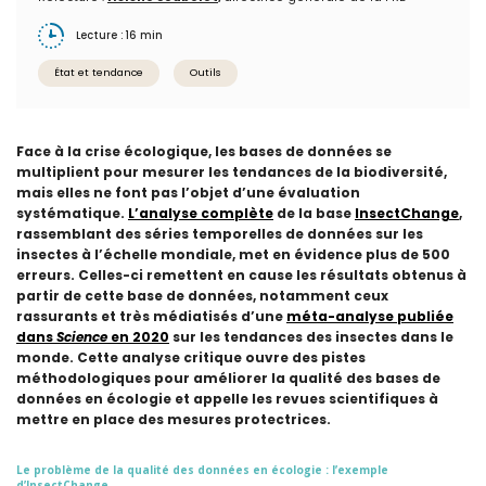
Lecture : 16 min
État et tendance
Outils
Face à la crise écologique, les bases de données se
multiplient pour mesurer les tendances de la biodiversité,
mais elles ne font pas l’objet d’une évaluation
systématique.
L’analyse complète
de la base
InsectChange
,
rassemblant des séries temporelles de données sur les
insectes à l’échelle mondiale, met en évidence plus de 500
erreurs. Celles-ci remettent en cause les résultats obtenus à
partir de cette base de données, notamment ceux
rassurants et très médiatisés d’une
méta-analyse publiée
dans
Science
en 2020
sur les tendances des insectes dans le
monde. Cette analyse critique ouvre des pistes
méthodologiques pour améliorer la qualité des bases de
données en écologie et appelle les revues scientifiques à
mettre en place des mesures protectrices.
Le problème de la qualité des données en écologie : l’exemple
d’InsectChange