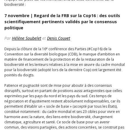
biodiversité :
7 novembre | Regard de la FRB sur la Cop16 : des outils
scientifiquement pertinents validés par le consensus
politique
Par
Hélène Soubelet
et
Denis Couvet
e
Depuis la clôture de la 16
conférence des Parties (#Cop16) de la
Convention sur la diversité biologique (CDB), le manque d’ambition en
matière de financement de la protection et de la restauration de la
biodiversité et les lenteurs relatives à la mise en œuvre du cadre mondial
pour la biodiversité (adopté lors de la dernière Cop) ont largement été
pointés du doigts.
Patience et pugnacité sont de mise pour aboutir à des consensus
disruptifs, surtout en partant de positions aussi antagonistes que celles
exprimées par les pays du nord et les pays du sud. Ces temps de
négociation et d’ajustement restent absolument indispensables, car ils
permettent d’établir un « socle de base » (accepté par tous les États),
constitué notamment : du cadre mondial et ses 23 cibles pour vivre en
harmonie avec la nature, des liens entre biodiversité, changement
climatique, agriculture et santé. Ce socle de base pour un avenir
commun, des visions partagées, des actions concertées, se construit pas