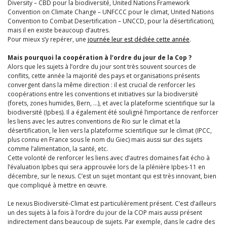
Diversity – CBD pour la biodiversité, United Nations Framework
Convention on Climate Change – UNFCCC pour le climat, United Nations
Convention to Combat Desertification – UNCCD, pour la désertification),
mais il en existe beaucoup d’autres.
Pour mieux s’y repérer, une
journée leur est dédiée cette année
.
Mais pourquoi la coopération à l’ordre du jour de la Cop ?
Alors que les sujets à l’ordre du jour sont très souvent sources de
conflits, cette année la majorité des pays et organisations présents
convergent dans la même direction : il est crucial de renforcer les
coopérations entre les conventions et initiatives sur la biodiversité
(forets, zones humides, Bern, …), et avec la plateforme scientifique sur la
biodiversité (Ipbes). Il a également été souligné l’importance de renforcer
les liens avec les autres conventions de Rio sur le climat et la
désertification, le lien vers la plateforme scientifique sur le climat (IPCC,
plus connu en France sous le nom du Giec) mais aussi sur des sujets
comme l’alimentation, la santé, etc.
Cette volonté de renforcer les liens avec d’autres domaines fait écho à
l’évaluation Ipbes qui sera approuvée lors de la plénière Ipbes-11 en
décembre, sur le nexus. C’est un sujet montant qui est très innovant, bien
que compliqué à mettre en œuvre.
Le nexus Biodiversité-Climat est particulièrement présent. C’est d’ailleurs
un des sujets à la fois à l’ordre du jour de la COP mais aussi présent
indirectement dans beaucoup de sujets. Par exemple, dans le cadre des