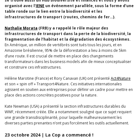
se trouve aussi un Hub biodiversité et finances et nous y avons
organisé avec l’
IENE
un événement parallèle, sous la forme d’une
table ronde sur le lien entre la biodiversité et les
infrastructures de transport (routes, chemins de fer…).
Nathalie Morata
(FRB) y a rappelé le rôle majeur des
infrastructures de transport dans la perte de la biodiversité, la
fragmentation de l’habitat et la dégradation des écosystèmes.
En Amérique, un million de vertébrés sont tués tous les jours, et en
Amazonie brésilienne, 95% de la déforestation a lieu à moins de 5km
d’une route. Il est crucial de mettre en place des changements
transformateurs dans les business models afin de mieux conceptualiser
et construire ces infrastructures.
Hélène Marotine (France) et Rory Canavan (UK) ont présenté
Act4Nature
et son « spin off » Transport4Nature. Ces initiatives internationales
agissent en soutien aux entreprises pour définir un cadre pour mettre en
place des actions concrètes positives pour la nature.
Kate Newman (USA) a présenté la section infrastructures durables du
WWF, récemment créée. Elle a notamment souligné que ce sujet requiert
une grande transdisciplinarité, pour laquelle malheureusement les
diverses parties prenantes n’ont pas forcément les outils actuellement.
23 octobre 2024 | La Cop a commencé !