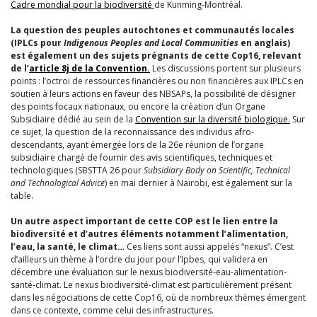
Cadre mondial pour la biodiversité
de Kunming-Montréal
.
La question des peuples autochtones et communautés locales
(IPLCs pour
Indigenous Peoples and Local Communities
en anglais)
est également un des sujets prégnants de cette Cop16, relevant
de l’
article 8j de la Convention.
Les discussions portent sur plusieurs
points :
l’octroi de ressources financières ou non financières aux IPLCs en
soutien à leurs actions en faveur des NBSAPs, la possibilité de désigner
des points focaux nationaux, ou encore la création d’un Organe
Subsidiaire dédié au sein de la
Convention sur la diversité biologique
.
Sur
ce sujet, la question de la reconnaissance des individus afro-
descendants, ayant émergée lors de la 26e réunion de l’organe
subsidiaire chargé de fournir des avis scientifiques, techniques et
technologiques (SBSTTA 26 pour
Subsidiary Body on Scientific, Technical
and Technological Advice
)
en mai dernier à Nairobi, est également sur la
table.
Un autre aspect important de cette COP est le lien entre la
biodiversité et d’autres éléments notamment l’alimentation,
l’eau, la santé, le climat…
Ces liens sont aussi appelés “nexus”. C’est
d’ailleurs un thème à l’ordre du jour pour l’Ipbes, qui validera en
décembre une évaluation sur le nexus biodiversité-eau-alimentation-
santé-climat. Le nexus biodiversité-climat est particulièrement présent
dans les négociations de cette Cop16, où de nombreux thèmes émergent
dans ce contexte, comme celui des infrastructures.