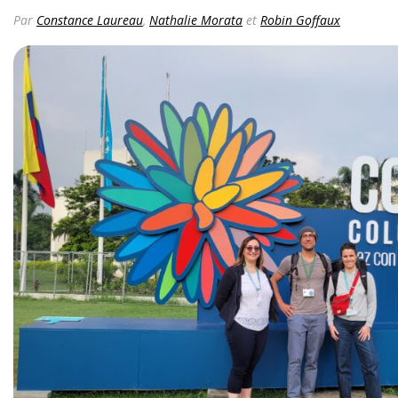
Par
Constance Laureau
,
Nathalie Morata
et
Robin Goffaux