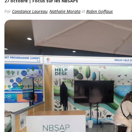
27 octobre | Focus sur les NBSAPs
Par
Constance Laureau
,
Nathalie Morata
et
Robin Goffaux