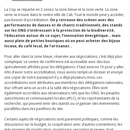
La Cop se répartie en 2 zones: la zone bleue et la zone verte. La zone
verte se trouve dans le centre ville de Cali. Tout le monde peut y accéder,
pas besoin d’accréditation.
On y retrouve des scènes avec des
performances de danses et de chants traditionnels, des stands
sur les ONG s’intéressant à la protection de la biodiversité,
l’éducation autour de ce sujet, l’innovation énergétique… mais
aussi plein de petites boutiques où on peut acheter des bijoux
locaux, du café local, de l’artisanat…
Pour aller dans la zone bleue, réservée aux négociations, c’est déjà plus
compliqué. Le centre de conférence est accessible avec des bus
spécialement affrétés pour les délégations. Il faut environ 1h pour y aller.
Afin d’avoir notre accréditation, nous avons rempli un dossier et envoyé
une copie de notre passeport il y a déjà plusieurs mois. Les
accréditations sont attribuées aux membres des délégations nationales,
leur offrant ainsi un accès à la salle des négociations. Elles sont
également accordées aux observateurs, tels que les ONG, les peuples
autochtones et communautés locales (IPLC), et les représentants de la
recherche, qui peuvent tenir des stands ou organiser des événements
parallèles dans les pavillons du site.
Certains sujets de négociations sont purement politiques, comme les
discussions sur le budget, la coopération avec d’autres conventions, les
mécanismes de planification, monitoring, reporting et review. Sont