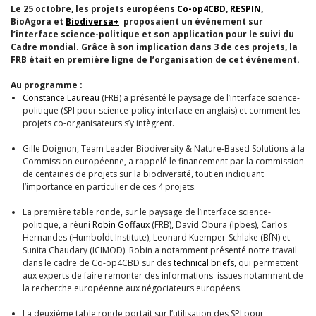
Le 25 octobre, les projets européens
Co-op4CBD
,
RESPIN
,
BioAgora et
Biodiversa+
proposaient un événement sur
l’interface science-politique et son application pour le suivi du
Cadre mondial. Grâce à son implication dans 3 de ces projets, la
FRB était en première ligne de l’organisation de cet événement.
Au programme :
Constance Laureau
(FRB) a présenté le paysage de l’interface science-
politique (SPI pour science-policy interface en anglais) et comment les
projets co-organisateurs s’y intègrent.
Gille Doignon, Team Leader Biodiversity & Nature-Based Solutions à la
Commission européenne, a rappelé le financement par la commission
de centaines de projets sur la biodiversité, tout en indiquant
l’importance en particulier de ces 4 projets.
La première table ronde, sur le paysage de l’interface science-
politique, a réuni
Robin Goffaux
(FRB), David Obura (Ipbes), Carlos
Hernandes (Humboldt Institute), Leonard Kuemper-Schlake (BfN) et
Sunita Chaudary (ICIMOD). Robin a notamment présenté notre travail
dans le cadre de Co-op4CBD sur des
technical briefs
, qui permettent
aux experts de faire remonter des informations issues notamment de
la recherche européenne aux négociateurs européens.
La deuxième table ronde portait sur l’utilisation des SPI pour