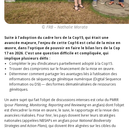
© FRB – Nathalie Morata
Suite à l’adoption du cadre lors de la Cop15, qui était une
avancée majeure, l’enjeu de cette Cop16 est celui de la mise en
œuvre, dans l’optique de pouvoir en faire le bilan lors de la Cop
17 en 2026. C’est une question difficile et compliquée, qui
implique plusieurs défis :
Compléter le jeu d’indicateurs partiellement adopté à la Cop15.
Trouver des compromis sur le financement de la mise en œuvre.
Déterminer comment partager les avantages
liés à l’utilisation
des
informations de séquençage génétique numérique (Digital Sequence
Information ou DSI)
—
des formes dématérialisées de ressources
génétiques.
Un autre sujet qui fait l’objet de discussions intenses est celui du PMRR
(pour
Planning, Monitoring, Reporting and Reviewing
en anglais)
dont l’objet
est d’encadrer la mise en œuvre, le suivi, le rapportage et la revue des
avancées réalisées. Pour finir, les pays doivent livrer leurs stratégies
national
es
(
appelées
NBSAPs
en anglais pour
National Biodiversity
Strategies and Action Plans
), qui doivent être
alignées sur les cibles du