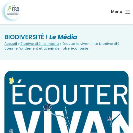
Menu
BIODIVERSITÉ !
Le Média
Accueil
>
Biodiversité ! le média
> Ecouter le vivant – La biodiversité
comme fondement et avenir de notre économie