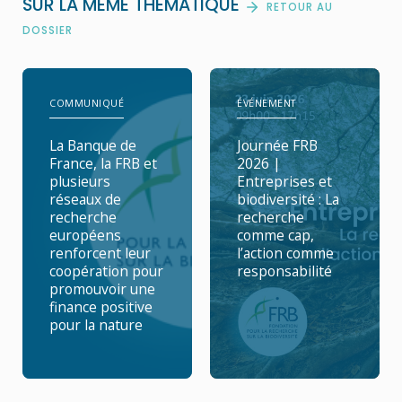
SUR LA MÊME THÉMATIQUE
RETOUR AU
DOSSIER
COMMUNIQUÉ
ÉVÉNEMENT
La Banque de
Journée FRB
France, la FRB et
2026 |
plusieurs
Entreprises et
réseaux de
biodiversité : La
recherche
recherche
européens
comme cap,
renforcent leur
l’action comme
coopération pour
responsabilité
promouvoir une
finance positive
pour la nature