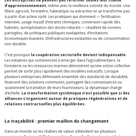
Les entreprises ne peuvent pas réformer seules leur chaîne
d’approvisionnement
, même avec la meilleure volonté du monde. Une
filière agricole, forestière, halieutique ou extractive ne se transforme pas
à partir d’un acteur isolé. Les pratiques qui dominent — fertilisation
intensive, usage massif d’intrants chimiques, conversion rapide des
habitats, surexploitation des stocks naturels — résultent de normes
partagées, de politiques publiques inadaptées, d’incitations
économiques biaisées, d’infrastructures existantes ou de consommation
non durable.
C’est pourquoi
la coopération sectorielle devient indispensable
.
Les initiatives qui commencent à émerger dans l’agroalimentaire, la
foresterie ou les ressources marines démontrent qu’une action collective
permet de sortir plus rapidement des modèles extractifs. Lorsque
plusieurs entreprises définissent ensemble des standards de durabilité,
financent des solutions communes, partagent des connaissances ou
soutiennent la transition de leurs fournisseurs, la dynamique change
d’échelle.
La transformation systémique n’est possible que si des
alliances s’organisent autour de pratiques régénératives et de
relations contractuelles plus équilibrées
.
La traçabilité : premier maillon du changement
Dans un monde où les chaînes de valeur s’étendent sur plusieurs