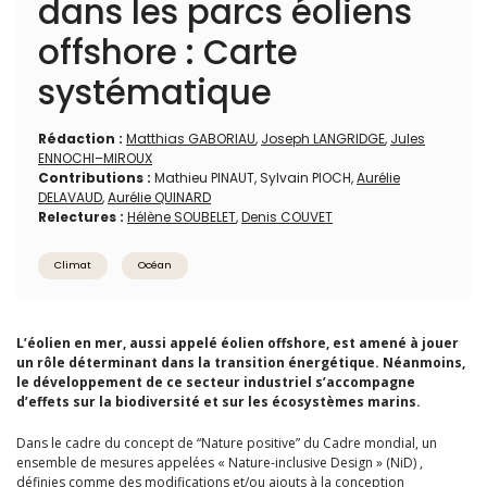
dans les parcs éoliens
offshore : Carte
systématique
Rédaction :
Matthias GABORIAU
,
Joseph LANGRIDGE
,
Jules
ENNOCHI–MIROUX
Contributions :
Mathieu PINAUT, Sylvain PIOCH,
Aurélie
DELAVAUD
,
Aurélie QUINARD
Relectures :
Hélène SOUBELET
,
Denis COUVET
Climat
Océan
L’éolien en mer, aussi appelé éolien offshore, est amené à jouer
un rôle déterminant dans la transition énergétique. Néanmoins,
le développement de ce secteur industriel s’accompagne
d’effets sur la biodiversité et sur les écosystèmes marins.
Dans le cadre du concept de “Nature positive” du Cadre mondial, un
ensemble de mesures appelées « Nature-inclusive Design » (NiD) ,
définies comme des modifications et/ou ajouts à la conception