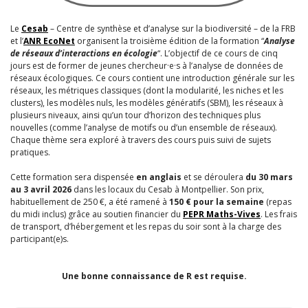
Le
Cesab
– Centre de synthèse et d’analyse sur la biodiversité – de la FRB
et l’
ANR EcoNet
organisent la troisième édition de la formation “
Analyse
de réseaux d’interactions en écologie
“. L’objectif de ce cours de cinq
jours est de former de jeunes chercheur·e·s à l’analyse de données de
réseaux écologiques. Ce cours contient une introduction générale sur les
réseaux, les métriques classiques (dont la modularité, les niches et les
clusters), les modèles nuls, les modèles génératifs (SBM), les réseaux à
plusieurs niveaux, ainsi qu’un tour d’horizon des techniques plus
nouvelles (comme l’analyse de motifs ou d’un ensemble de réseaux).
Chaque thème sera exploré à travers des cours puis suivi de sujets
pratiques.
Cette formation sera dispensée
en anglais
et se déroulera
du 30 mars
au 3 avril 2026
dans les locaux du Cesab à Montpellier. Son prix,
habituellement de 250 €, a été ramené à
150 € pour la semaine
(repas
du midi inclus) grâce au soutien financier du
PEPR Maths-Vives
. Les frais
de transport, d’hébergement et les repas du soir sont à la charge des
participant(e)s.
Une bonne connaissance de R est requise.