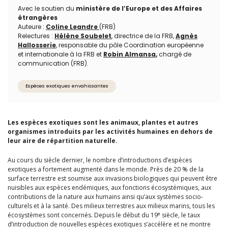
Avec le soutien du
ministère de l’Europe et des Affaires
étrangères
Auteure :
Coline Leandre
(FRB)
Relectures :
Hélène Soubelet
, directrice de la FRB,
Agnès
Hallosserie
, responsable du pôle Coordination européenne
et internationale à la FRB et
Robin Almansa
,
chargé de
communication (FRB).
Espèces exotiques envahissantes
Les espèces exotiques sont les animaux, plantes et autres
organismes introduits par les activités humaines en dehors de
leur aire de répartition naturelle.
Au cours du siècle dernier, le nombre d’introductions d’espèces
exotiques a fortement augmenté dans le monde. Près de 20 % de la
surface terrestre est soumise aux invasions biologiques qui peuvent être
nuisibles aux espèces endémiques, aux fonctions écosystémiques, aux
contributions de la nature aux humains ainsi qu’aux systèmes socio-
culturels et à la santé. Des milieux terrestres aux milieux marins, tous les
e
écosystèmes sont concernés. Depuis le début du 19
siècle, le taux
d’introduction de nouvelles espèces exotiques s’accélère et ne montre