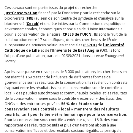
Ces travaux sont en partie issus du projet de recherche
JustConservation
financé par la Fondation pour la recherche sur la
biodiversité (
FRB
) au sein de son Centre de synthèse et d’analyse sur la
biodiversité (
Cesab
) et ont été initiés par la Commission des politiques
environnementales, économiques et sociales de l’Union internationale
pour la conservation de la nature (
CPEES de l’UICN
). Ils sont le fruit de la
collaboration entre 17 scientifiques, dont des chercheurs de l’École
européenne de sciences politiques et sociales (
ESPOL
) de
l’
Université
Catholique de Lille
et de l’
Université de East Anglia
(UK). Ils font
l’objet d’une publication, parue
le 02/09/202
1 dans la revue
Ecology and
Society.
Après avoir passé en revue plus de 3 000 publications, les chercheurs en
ont identifié 169 traitant de l’influence de différentes formes de
gouvernance sur les résultats de la conservation. Ils révèlent un contraste
frappant entre les résultats issus de la conservation sous le contrôle «
local » des peuples autochtones et communautés locales, et les résultats
de la conservation menée sous le contrôle « extérieur » des États, des
ONGs et des entreprises privées.
56 % des études sur la
conservation sous contrôle « local » montrent des résultats
positifs, tant pour le bien-être humain que pour la conservation.
Pour la conservation sous contrôle « extérieur », seul 16 % des études
rapportent des résultats positifs et plus d’un tiers ont abouti à une
conservation inefficace et des résultats sociaux négatifs. La principale