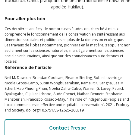
Koolauloa, Oahu, pratiquant une pêche traditionnelle hawaïenne
appelée Hukilau).
Pour aller plus loin
Ces dernières années, de nombreuses études ont cherché à mieux
comprendre le fonctionnement de la conservation en s’intéressant aux
dimensions sociales et politiques en plus de la dimension écologique.
Les travaux de l’
Ipbes
notamment, pionniers en la matière, s’appuient non
seulement sur les sciences naturelles, mais également sur les sciences
sociales et humaines, ainsi que sur des connaissances autochtones et
locales
Référence de l'article
Neil M. Dawson, Brendan Coolsaet, Eleanor Sterling, Robin Loveridge,
Nicole Gross-Camp, Supin Wongbusarakum, Kamaljit K. Sangha, Lea M.
Scherl, Hao Phuong Phan, Noelia Zafra-Calvo, Warren G. Lavey, Patrick
Byakagaba, C. Julian Idrobo, Aude Chenet, Nathan Bennett, Stephanie
Mansourian, Francisco Rosado-May. “The role of Indigenous Peoples and
local communities in effective and equitable conservation”. 2021. Ecology
and Society.
doi.org/10.5751/ES-12625-260319
Contact Presse