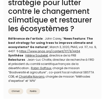
stratégie pour lutter
contre le changement
climatique et restaurer
les écosystèmes ?
Référence de l’article
: John Carey, “
News Feature: The
best strategy for using trees to improve climate and
ecosystems? Go natural
“, March 3, 2020, PNAS, vol. 117, no. 9,
4437. 5
https://www.pnas.org/content/117/9/4434
Synthèse
:
Hélène Soubelet
, directrice de la FRB
Relectures
: Jean-Luc Chotte, directeur de recherche à l’IRD
et président du comité scientifique français de la
désertification ;
Robin Goffaux
, chargé de mission
“Biodiversité et agriculture” ; co-point focal national SBSTTA
CDB, et
Charlotte Navarro
, chargée de mission “Méthodes
d’expertise” et “APA”
Climat
Forêts