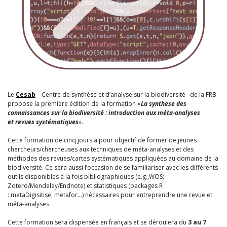
Le
Cesab
–
C
entre de synthèse et d’analyse sur la biodiversité –
de la FRB
propose la première édition de la formation «
La synthèse des
connaissances sur la biodiversité
: i
ntroduction aux
méta-analyses
et
r
evues systématiques
»
.
Cette formation de cinq jours a pour objectif de former de jeunes
chercheurs/chercheuses aux techniques
de méta-analyses et de
s
méthodes des
revues/cartes systématiques appliquées au domaine de la
biodiversité. Ce
sera aussi l’occasion de se familiariser avec les différents
outils disponibles
à la fois
bibliographiques
(e.g.,
WOS
;
Zotero/
Mendeley
/
Endn
ote
) et statistiques (
packages R
:
metaDigisitise
,
metafor
…)
nécessaires
pour entreprendre une r
evue
et
méta-analyses.
Cette formation sera dispensée en français et se déroulera
du
3 au 7