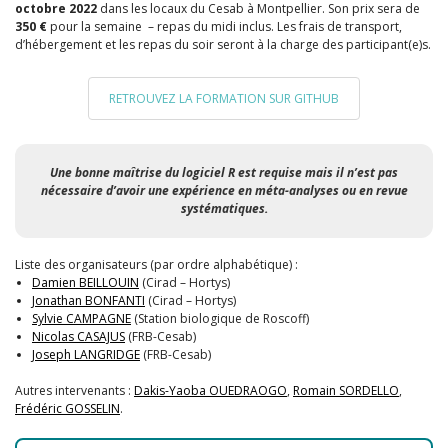
octobre 2022
dans les locaux du
Cesab
à Montpellier.
Son prix sera de
350 €
pour la semaine – repas du midi inclus. Les frais de transport,
d’hébergement et les repas du soir seront à la charge des participant(e)s.
RETROUVEZ LA FORMATION SUR GITHUB
Une bonne maîtrise du logiciel R est requise
mais il n’est pas
nécessaire d’avoir une expérience en méta-analyses ou en revue
systématiques.
Liste des organisateurs (par ordre alphabétique) :
Damien BEILLOUIN
(Cirad – Hortys)
Jonathan BONFANTI
(Cirad – Hortys)
Sylvie CAMPAGNE
(Station biologique de Roscoff)
Nicolas CASAJUS
(FRB-Cesab)
Joseph LANGRIDGE
(FRB-
Cesab
)
Autres intervenants :
Dakis-Yaoba OUEDRAOGO
,
Romain SORDELLO
,
Frédéric GOSSELIN
.