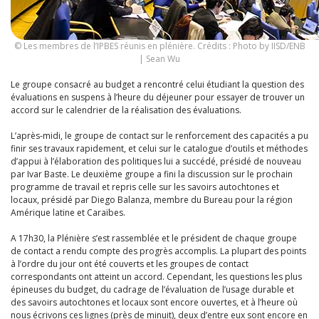
© Les membres de l’IPBES réunis en plénière. Crédits : Photo by IISD/ENB
| Sean Wu
Le groupe consacré au budget a rencontré celui étudiant la question des
évaluations en suspens à l’heure du déjeuner pour essayer de trouver un
accord sur le calendrier de la réalisation des évaluations.
L’après-midi, le groupe de contact sur le renforcement des capacités a pu
finir ses travaux rapidement, et celui sur le catalogue d’outils et méthodes
d’appui à l’élaboration des politiques lui a succédé, présidé de nouveau
par Ivar Baste. Le deuxième groupe a fini la discussion sur le prochain
programme de travail et repris celle sur les savoirs autochtones et
locaux, présidé par Diego Balanza, membre du Bureau pour la région
Amérique latine et Caraïbes.
A 17h30, la Plénière s’est rassemblée et le président de chaque groupe
de contact a rendu compte des progrès accomplis. La plupart des points
à l’ordre du jour ont été couverts et les groupes de contact
correspondants ont atteint un accord. Cependant, les questions les plus
épineuses du budget, du cadrage de l’évaluation de l’usage durable et
des savoirs autochtones et locaux sont encore ouvertes, et à l’heure où
nous écrivons ces lignes (près de minuit), deux d’entre eux sont encore en