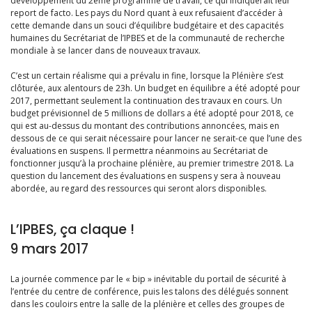
développement du 2ème programme de travail, ce qui indiquerait leur
report de facto. Les pays du Nord quant à eux refusaient d’accéder à
cette demande dans un souci d’équilibre budgétaire et des capacités
humaines du Secrétariat de l’IPBES et de la communauté de recherche
mondiale à se lancer dans de nouveaux travaux.
C’est un certain réalisme qui a prévalu in fine, lorsque la Plénière s’est
clôturée, aux alentours de 23h. Un budget en équilibre a été adopté pour
2017, permettant seulement la continuation des travaux en cours. Un
budget prévisionnel de 5 millions de dollars a été adopté pour 2018, ce
qui est au-dessus du montant des contributions annoncées, mais en
dessous de ce qui serait nécessaire pour lancer ne serait-ce que l’une des
évaluations en suspens. Il permettra néanmoins au Secrétariat de
fonctionner jusqu’à la prochaine plénière, au premier trimestre 2018. La
question du lancement des évaluations en suspens y sera à nouveau
abordée, au regard des ressources qui seront alors disponibles.
L’IPBES, ça claque !
9 mars 2017
La journée commence par le « bip » inévitable du portail de sécurité à
l’entrée du centre de conférence, puis les talons des délégués sonnent
dans les couloirs entre la salle de la plénière et celles des groupes de