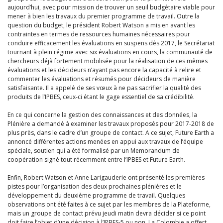
aujourd’hui, avec pour mission de trouver un seuil budgétaire viable pour
mener à bien les travaux du premier programme de travail. Outre la
question du budget, le président Robert Watson a mis en avant les
contraintes en termes de ressources humaines nécessaires pour
conduire efficacement les évaluations en suspens dès 2017, le Secrétariat
tournant à plein régime avec six évaluations en cours, la communauté de
chercheurs déjà fortement mobilisée pour la réalisation de ces mêmes
évaluations et les décideurs n’ayant pas encore la capacité à relire et
commenter les évaluations et résumés pour décideurs de manière
satisfaisante. Il a appelé de ses vœux à ne pas sacrifier la qualité des
produits de l’IPBES, ceux-ci étant le gage essentiel de sa crédibilité.
En ce qui concerne la gestion des connaissances et des données, la
Plénière a demandé à examiner les travaux proposés pour 2017-2018 de
plus près, dans le cadre d’un groupe de contact. A ce sujet, Future Earth a
annoncé différentes actions menées en appui aux travaux de l’équipe
spéciale, soutien qui a été formalisé par un Memorandum de
coopération signé tout récemment entre l’IPBES et Future Earth.
Enfin, Robert Watson et Anne Larigauderie ont présenté les premières
pistes pour l’organisation des deux prochaines plénières et le
développement du deuxième programme de travail. Quelques
observations ont été faites à ce sujet par les membres de la Plateforme,
mais un groupe de contact prévu jeudi matin devra décider si ce point
doit faire l’objet d’une décision à l’IPBES-5 ou non. La Colombie a offert