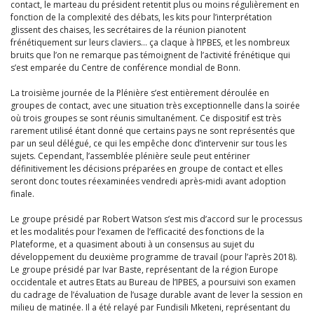
contact, le marteau du président retentit plus ou moins régulièrement en
fonction de la complexité des débats, les kits pour l’interprétation
glissent des chaises, les secrétaires de la réunion pianotent
frénétiquement sur leurs claviers… ça claque à l’IPBES, et les nombreux
bruits que l’on ne remarque pas témoignent de l’activité frénétique qui
s’est emparée du Centre de conférence mondial de Bonn.
La troisième journée de la Plénière s’est entièrement déroulée en
groupes de contact, avec une situation très exceptionnelle dans la soirée
où trois groupes se sont réunis simultanément. Ce dispositif est très
rarement utilisé étant donné que certains pays ne sont représentés que
par un seul délégué, ce qui les empêche donc d’intervenir sur tous les
sujets. Cependant, l’assemblée plénière seule peut entériner
définitivement les décisions préparées en groupe de contact et elles
seront donc toutes réexaminées vendredi après-midi avant adoption
finale.
Le groupe présidé par Robert Watson s’est mis d’accord sur le processus
et les modalités pour l’examen de l’efficacité des fonctions de la
Plateforme, et a quasiment abouti à un consensus au sujet du
développement du deuxième programme de travail (pour l’après 2018).
Le groupe présidé par Ivar Baste, représentant de la région Europe
occidentale et autres Etats au Bureau de l’IPBES, a poursuivi son examen
du cadrage de l’évaluation de l’usage durable avant de lever la session en
milieu de matinée. Il a été relayé par Fundisili Mketeni, représentant du