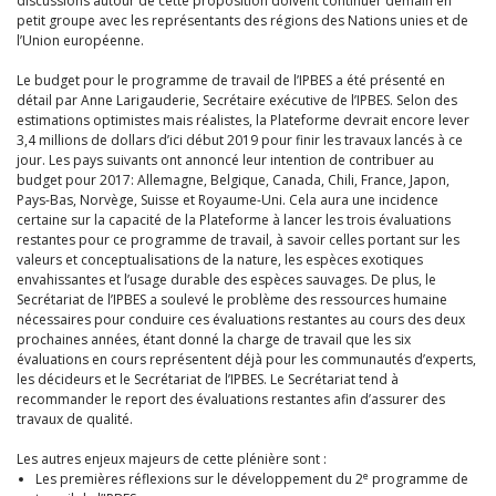
discussions autour de cette proposition doivent continuer demain en
petit groupe avec les représentants des régions des Nations unies et de
l’Union européenne.
Le budget pour le programme de travail de l’IPBES a été présenté en
détail par Anne Larigauderie, Secrétaire exécutive de l’IPBES. Selon des
estimations optimistes mais réalistes, la Plateforme devrait encore lever
3,4 millions de dollars d’ici début 2019 pour finir les travaux lancés à ce
jour. Les pays suivants ont annoncé leur intention de contribuer au
budget pour 2017: Allemagne, Belgique, Canada, Chili, France, Japon,
Pays-Bas, Norvège, Suisse et Royaume-Uni. Cela aura une incidence
certaine sur la capacité de la Plateforme à lancer les trois évaluations
restantes pour ce programme de travail, à savoir celles portant sur les
valeurs et conceptualisations de la nature, les espèces exotiques
envahissantes et l’usage durable des espèces sauvages. De plus, le
Secrétariat de l’IPBES a soulevé le problème des ressources humaine
nécessaires pour conduire ces évaluations restantes au cours des deux
prochaines années, étant donné la charge de travail que les six
évaluations en cours représentent déjà pour les communautés d’experts,
les décideurs et le Secrétariat de l’IPBES. Le Secrétariat tend à
recommander le report des évaluations restantes afin d’assurer des
travaux de qualité.
Les autres enjeux majeurs de cette plénière sont :
e
Les premières réflexions sur le développement du 2
programme de