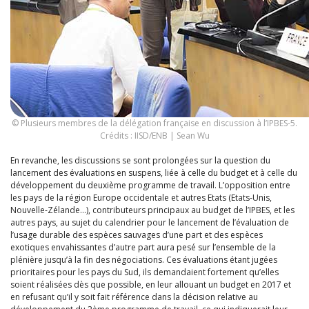
© Plusieurs membres de la délégation française en discussion à l’IPBES-5.
Crédits : IISD/ENB | Sean Wu
En revanche, les discussions se sont prolongées sur la question du
lancement des évaluations en suspens, liée à celle du budget et à celle du
développement du deuxième programme de travail. L’opposition entre
les pays de la région Europe occidentale et autres Etats (Etats-Unis,
Nouvelle-Zélande…), contributeurs principaux au budget de l’IPBES, et les
autres pays, au sujet du calendrier pour le lancement de l’évaluation de
l’usage durable des espèces sauvages d’une part et des espèces
exotiques envahissantes d’autre part aura pesé sur l’ensemble de la
plénière jusqu’à la fin des négociations. Ces évaluations étant jugées
prioritaires pour les pays du Sud, ils demandaient fortement qu’elles
soient réalisées dès que possible, en leur allouant un budget en 2017 et
en refusant qu’il y soit fait référence dans la décision relative au