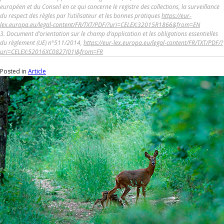
européen et du Conseil en ce qui concerne le registre des collections, la surveillance
du respect des règles par l’utilisateur et les bonnes pratiques
https://eur-
lex.europa.eu/legal-content/FR/TXT/PDF/?uri=CELEX:32015R1866&from=EN
3. Document d’orientation sur le champ d’application et les obligations essentielles
du règlement (UE) n°511/2014,
https://eur-lex.europa.eu/legal-content/FR/TXT/PDF/?
uri=CELEX:52016XC0827(01)&from=FR
Posted in
Article