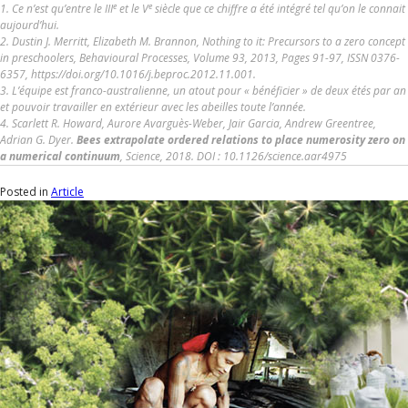
e
e
1. Ce n’est qu’entre le III
et le V
siècle que ce chiffre a été intégré tel qu’on le connait
aujourd’hui.
2. Dustin J. Merritt, Elizabeth M. Brannon, Nothing to it: Precursors to a zero concept
in preschoolers, Behavioural Processes, Volume 93, 2013, Pages 91-97, ISSN 0376-
6357, https://doi.org/10.1016/j.beproc.2012.11.001.
3. L’équipe est franco-australienne, un atout pour « bénéficier » de deux étés par an
et pouvoir travailler en extérieur avec les abeilles toute l’année.
4. Scarlett R. Howard, Aurore Avarguès-Weber, Jair Garcia, Andrew Greentree,
Adrian G. Dyer.
Bees extrapolate ordered relations to place numerosity zero on
a numerical continuum
, Science, 2018. DOI : 10.1126/science.aar4975
Posted in
Article