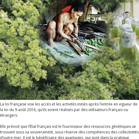
La loi française vise les accès et les activités initiés après l’entrée en vigueur de
la loi du 9 août 2016, qu’ils soient réalisés par des utilisateurs français ou
étrangers.
Elle prévoit que l’État français est le fournisseur des ressources génétiques se
trouvant sous sa souveraineté, sous réserve des compétences des collectivités
d’outre-mer. Il est le bénéficiaire des avantages, qui sont dans la pratique