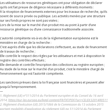
Les utilisateurs de ressources génétiques ont pour obligation de déclarer
qu’ils ont fait preuve de diligence nécessaire à différents moments :
À la réception de financements externes pour les travaux de recherche, qu’ils
soient de source privée ou publique. Les activités menées par une structure
sur ses fonds propres ne sont pas visées ;
Lors de la mise sur le marché d’un produit mis au point à partir d’une
ressource génétique ou d’une connaissance traditionnelle associée.
L’autorité compétente vis-à-vis de la réglementation européenne est le
ministère en charge de la recherche :
C’est auprès d’elle que les déclarations s’effectuent, au stade de financement
de travaux de recherche ;
Elle contrôle le respect des règles par les utilisateurs et met à disposition le
registre des contrôles effectués ;
Elle demande et contrôle l’inscription des collections au registre européen ;
Au stade de la mise sur le marché d’un produit, c’est le ministère chargé de
l’environnement qui est l’autorité compétente.
Les sanctions prévues dans la loi française sont financières et peuvent aller
jusqu’à l’emprisonnement.
—
1. Règlement (UE) n°511/2014 du Parlement européen et du Conseil du 16 avril
2014,
https://eur-lex.europa.eu/legal-content/FR/TXT/PDF/?uri=CELEX:32014R0511
2. Règlement d’exécution (UE) 2015/1866 de la Commission du 13 octobre 2015
portant modalités d’application du règlement (UE) no 511/2014 du Parlement