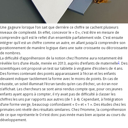
Une gageure lorsque l’on sait que derrière ce chiffre se cachent plusieurs
niveaux de complexité. En effet, concevoir le « 0 », c’est être en mesure de
comprendre qu’il est le reflet d’un ensemble parfaitement vide. C’est ensuite
intégrer qu’il est un chiffre comme un autre, en allant jusqu’à comprendre son
positionnement de manière logique dans une suite croissante ou décroissante
de nombres.
La difficulté d’appréhension de la notion chez l’homme aura notamment été
2
révélée lors d’une étude, menée en 2013, auprès d’enfants de maternelle
. Des
scientifiques ont proposé un test sur tablette à vingtaine d’écoliers de 4 ans.
Des formes contenant des points apparaissaient à l’écran et les enfants
devaient indiquer tactilement la forme avec le moins de points. En cas de
réussite, un soleil illuminait l’écran tandis qu’en cas d’échec, un écran noir
s’affichait. Les chercheurs se sont ainsi rendus compte que, pour ces jeunes
enfants ayant appris à compter, il n’y avait pas de difficulté à classer les
chiffres les uns par rapports aux autres (de 1 à 4). Cependant, à l’intégration
d’une forme vierge, beaucoup confondaient « 0 » et « 1 ». Des études chez les
primates ont révélé des résultats similaires. Chez l’Homme, la compréhension
de ce que représente le 0 n’est donc pas innée mais bien acquise au cours du
développement.