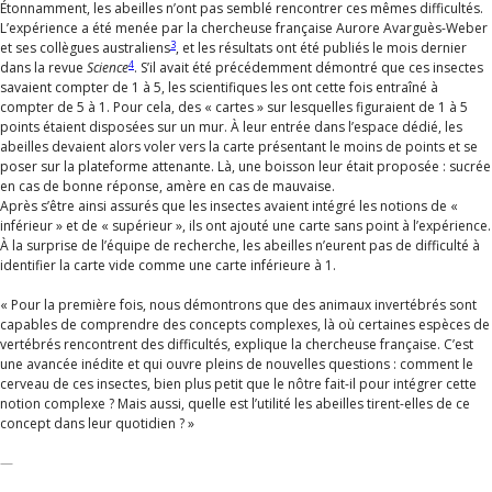
Étonnamment, les abeilles n’ont pas semblé rencontrer ces mêmes difficultés.
L’expérience a été menée par la chercheuse française Aurore Avarguès-Weber
3
et ses collègues australiens
, et les résultats ont été publiés le mois dernier
4
dans la revue
Science
. S’il avait été précédemment démontré que ces insectes
savaient compter de 1 à 5, les scientifiques les ont cette fois entraîné à
compter de 5 à 1. Pour cela, des « cartes » sur lesquelles figuraient de 1 à 5
points étaient disposées sur un mur. À leur entrée dans l’espace dédié, les
abeilles devaient alors voler vers la carte présentant le moins de points et se
poser sur la plateforme attenante. Là, une boisson leur était proposée : sucrée
en cas de bonne réponse, amère en cas de mauvaise.
Après s’être ainsi assurés que les insectes avaient intégré les notions de «
inférieur » et de « supérieur », ils ont ajouté une carte sans point à l’expérience.
À la surprise de l’équipe de recherche, les abeilles n’eurent pas de difficulté à
identifier la carte vide comme une carte inférieure à 1.
« Pour la première fois, nous démontrons que des animaux invertébrés sont
capables de comprendre des concepts complexes, là où certaines espèces de
vertébrés rencontrent des difficultés, explique la chercheuse française. C’est
une avancée inédite et qui ouvre pleins de nouvelles questions : comment le
cerveau de ces insectes, bien plus petit que le nôtre fait-il pour intégrer cette
notion complexe ? Mais aussi, quelle est l’utilité les abeilles tirent-elles de ce
concept dans leur quotidien ? »
—