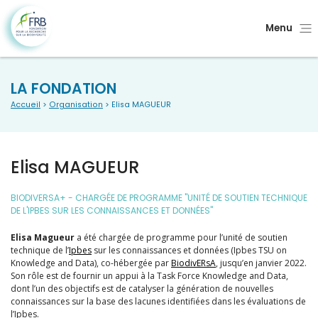
Menu
LA FONDATION
Accueil
>
Organisation
> Elisa MAGUEUR
Elisa MAGUEUR
BIODIVERSA+ - CHARGÉE DE PROGRAMME "UNITÉ DE SOUTIEN TECHNIQUE
DE L'IPBES SUR LES CONNAISSANCES ET DONNÉES"
Elisa Magueur
a été chargée de programme pour l’unité de soutien
technique de l’
Ipbes
sur les connaissances et données (Ipbes TSU on
Knowledge and Data), co-hébergée par
BiodivERsA
, jusqu’en janvier 2022.
Son rôle est de fournir un appui à la Task Force Knowledge and Data,
dont l’un des objectifs est de catalyser la génération de nouvelles
connaissances sur la base des lacunes identifiées dans les évaluations de
l’Ipbes.