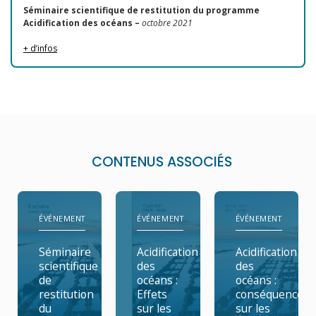
Séminaire scientifique de restitution du programme
Acidification des océans –
octobre 2021
+ d’infos
CONTENUS ASSOCIÉS
ÉVÉNEMENT
ÉVÉNEMENT
ÉVÉNEMENT
Séminaire
Acidification
Acidification
scientifique
des
des
de
océans :
océans :
restitution
Effets
conséquences
du
sur les
sur les