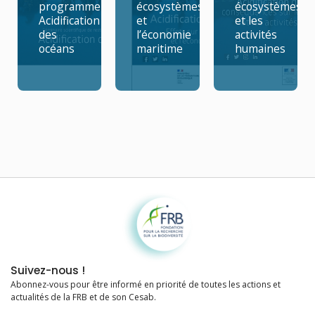
programme
écosystèmes
écosystèmes
Acidification
et
et les
des
l’économie
activités
océans
maritime
humaines
Fondation pour la recherche sur la biodiversité
Suivez-nous !
Abonnez-vous pour être informé en priorité de toutes les actions et
actualités de la FRB et de son Cesab.