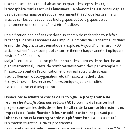
L’océan s’acidifie puisqu’il absorbe un quart des rejets de CO
dans
2
l’atmosphère par les activités humaines. Ce phénomène est connu depuis
des décennies mais ce n’est que récemment (1998) que les premiers
articles sur les conséquences biologiques et écologiques de ce
phénomène ont commencées à être étudiées.
L’acidification des océans est donc un champ de recherche tout à fait
récent qui, dans les années 1990, impliquait moins de 10 chercheurs dans
le monde. Depuis, cette thématique a explosé. Aujourd’hui, environ 700
articles scientifiques sont publiés sur ce thème chaque année, impliquant
environ 2 400 auteurs.
Malgré cette augmentation phénoménale des activités de recherche au
plan international, il reste de nombreuses incertitudes, par exemple sur
l’impact conjoint de l’acidification et d’autres facteurs de stress
(réchauffement, désoxygénation, etc.), l’impact à l’échelle des
écosystèmes et des services écosystémiques, et les facultés
d’acclimatation et d’adaptation.
Financé par le ministère chargé de l’écologie,
le programme de
recherche
Acidification des océans
(AO)
a permis de financer huit
projets couvrant les défis de recherche allant de la
compréhension des
impacts de l’acidification à leur modélisation
, en passant par
l’
observation
et la
cartographie du phénomène
. La FRB a assuré
l’animation scientifique de ce programme.
Ces projets ont été sélectionnés et suivi par un Conseil scientifique (CS)
ad