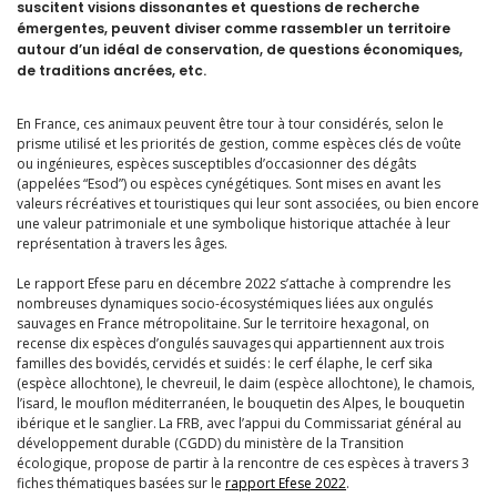
suscitent visions dissonantes et questions de recherche
émergentes, peuvent diviser comme rassembler un territoire
autour d’un idéal de conservation, de questions économiques,
de traditions ancrées, etc.
En France, ces animaux peuvent être tour à tour considérés, selon le
prisme utilisé et les priorités de gestion, comme espèces clés de voûte
ou ingénieures, espèces susceptibles d’occasionner des dégâts
(appelées “Esod”) ou espèces cynégétiques. Sont mises en avant les
valeurs récréatives et touristiques qui leur sont associées, ou bien encore
une valeur patrimoniale et une symbolique historique attachée à leur
représentation à travers les âges.
Le rapport Efese paru en décembre 2022 s’attache à comprendre les
nombreuses dynamiques socio-écosystémiques liées aux ongulés
sauvages en France métropolitaine. Sur le territoire hexagonal, on
recense dix espèces d’ongulés sauvages qui appartiennent aux trois
familles des bovidés, cervidés et suidés : le cerf élaphe, le cerf sika
(espèce allochtone), le chevreuil, le daim (espèce allochtone), le chamois,
l’isard, le mouflon méditerranéen, le bouquetin des Alpes, le bouquetin
ibérique et le sanglier. La FRB, avec l’appui du Commissariat général au
développement durable (CGDD) du ministère de la Transition
écologique, propose de partir à la rencontre de ces espèces à travers 3
fiches thématiques basées sur le
rapport Efese 2022
.