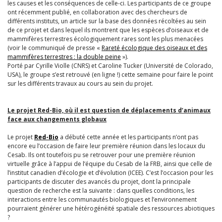
les causes et les conséquences de celle-ci. Les participants de ce groupe
ont récemment publié, en collaboration avec des chercheurs de
différents instituts, un article sur la base des données récoltées au sein
de ce projet et dans lequel ils montrent que les espèces d’oiseaux et de
mammifères terrestres écologiquement rares sont les plus menacées
(voir le communiqué de presse «
Rareté écologique des oiseaux et des
mammifères terrestres : la double peine
»).
Porté par Cyrille Violle (CNRS) et Caroline Tucker (Université de Colorado,
USA), le groupe s’est retrouvé (en ligne !) cette semaine pour faire le point
sur les différents travaux au cours au sein du projet.
Le projet Red-Bio, où il est question de déplacements d’animaux
face aux changements globaux
Le projet
Red-Bio
a débuté cette année et les participants n’ont pas
encore eu l’occasion de faire leur première réunion dans les locaux du
Cesab. Ils ont toutefois pu se retrouver pour une première réunion
virtuelle grâce à l’appui de l’équipe du Cesab de la FRB, ainsi que celle de
l’institut canadien d’écologie et d’évolution (ICEE). C’est l’occasion pour les
participants de discuter des avancés du projet, dont la principale
question de recherche est la suivante : dans quelles conditions, les
interactions entre les communautés biologiques et l’environnement
pourraient générer une hétérogénéité spatiale des ressources abiotiques
?