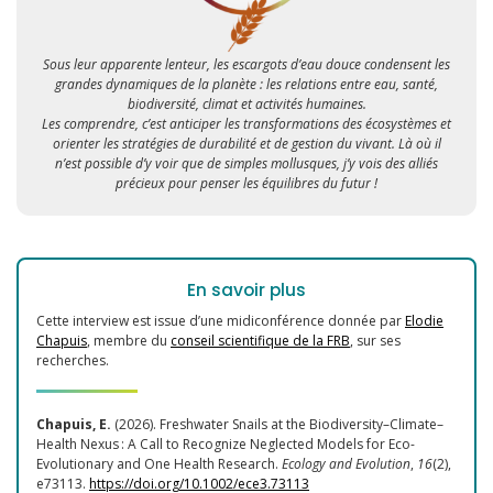
Sous leur apparente lenteur, les escargots d’eau douce condensent les
grandes dynamiques de la planète : les relations entre eau, santé,
biodiversité, climat et activités humaines.
Les comprendre, c’est anticiper les transformations des écosystèmes et
orienter les stratégies de durabilité et de gestion du vivant. Là où il
n’est possible d’y voir que de simples mollusques, j’y vois des alliés
précieux pour penser les équilibres du futur !
En savoir plus
Cette interview est issue d’une midiconférence donnée par
Elodie
Chapuis
, membre du
conseil scientifique de la FRB
, sur ses
recherches.
Chapuis, E.
(2026). Freshwater Snails at the Biodiversity–Climate–
Health Nexus : A Call to Recognize Neglected Models for Eco-
Evolutionary and One Health Research.
Ecology and Evolution
,
16
(2),
e73113.
https://doi.org/10.1002/ece3.73113