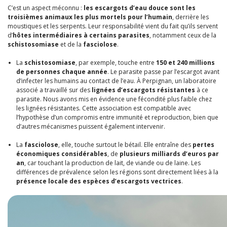
C’est un aspect méconnu :
les escargots d’eau douce sont les
troisièmes animaux les plus mortels pour l’humain
, derrière les
moustiques et les serpents. Leur responsabilité vient du fait qu’ils servent
d’
hôtes intermédiaires à certains parasites
, notamment ceux de la
schistosomiase
et de la
fasciolose
.
La
schistosomiase
, par exemple, touche entre
150 et 240 millions
de personnes
chaque année
. Le parasite passe par l’escargot avant
d’infecter les humains au contact de l’eau. À Perpignan, un laboratoire
associé a travaillé sur des
lignées d’escargots résistantes
à ce
parasite. Nous avons mis en évidence une fécondité plus faible chez
les lignées résistantes. Cette association est compatible avec
l’hypothèse d’un compromis entre immunité et reproduction, bien que
d’autres mécanismes puissent également intervenir.
La
fasciolose
, elle, touche surtout le bétail. Elle entraîne des
pertes
économiques considérables
, de
plusieurs milliards d’euros par
an
, car touchant la production de lait, de viande ou de laine. Les
différences de prévalence selon les régions sont directement liées à la
présence locale des espèces d’escargots vectrices
.