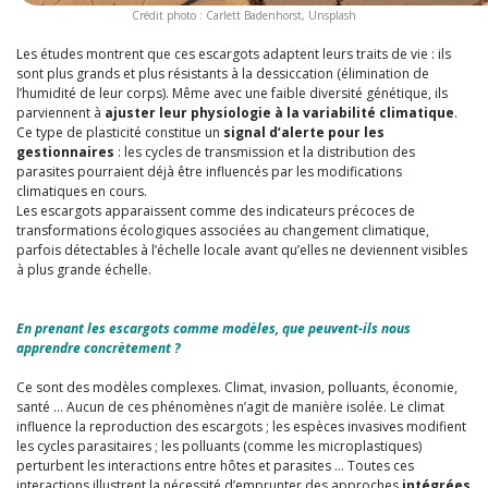
Crédit photo : Carlett Badenhorst, Unsplash
Les études montrent que ces escargots adaptent leurs traits de vie : ils
sont plus grands et plus résistants à la dessiccation (élimination de
l’humidité de leur corps). Même avec une faible diversité génétique, ils
parviennent à
ajuster leur physiologie à la variabilité climatique
.
Ce type de plasticité constitue un
signal d’alerte pour les
gestionnaires
: les cycles de transmission et la distribution des
parasites pourraient déjà être influencés par les modifications
climatiques en cours.
Les escargots apparaissent comme des indicateurs précoces de
transformations écologiques associées au changement climatique,
parfois détectables à l’échelle locale avant qu’elles ne deviennent visibles
à plus grande échelle.
En prenant les escargots comme modèles, que peuvent-ils nous
apprendre concrètement ?
Ce sont des modèles complexes. Climat, invasion, polluants, économie,
santé … Aucun de ces phénomènes n’agit de manière isolée. Le climat
influence la reproduction des escargots ; les espèces invasives modifient
les cycles parasitaires ; les polluants (comme les microplastiques)
perturbent les interactions entre hôtes et parasites … Toutes ces
interactions illustrent la nécessité d’emprunter des approches
intégrées