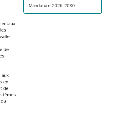
Mandature 2026-2030
ementaux
 les
vaille
ie de
es.
, aux
es en
st de
systèmes
az à
.