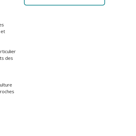
es
 et
ticulier
ets des
culture
proches