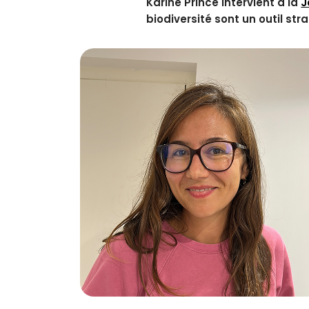
Karine Princé intervient à la
J
biodiversité sont un outil str