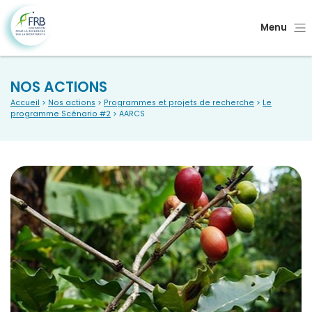
Menu
NOS ACTIONS
Accueil
>
Nos actions
>
Programmes et projets de recherche
>
Le
programme Scénario #2
> AARCS