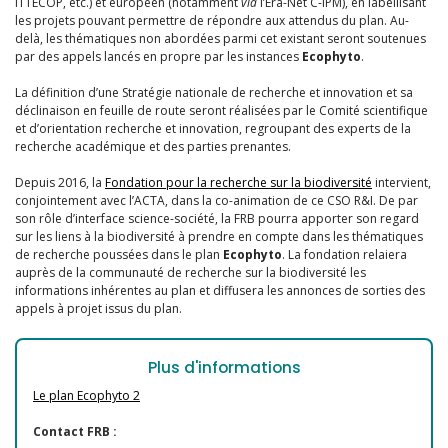
ITTECOP, etc.) et européen (notamment
via
l’Era-Net C-IPM), en labellisant
les projets pouvant permettre de répondre aux attendus du plan. Au-
delà, les thématiques non abordées parmi cet existant seront soutenues
par des appels lancés en propre par les instances
Ecophyto
.
La définition d’une Stratégie nationale de recherche et innovation et sa
déclinaison en feuille de route seront réalisées par le Comité scientifique
et d’orientation recherche et innovation, regroupant des experts de la
recherche académique et des parties prenantes.
Depuis 2016, la
Fondation pour la recherche sur la biodiversité
intervient,
conjointement avec l’ACTA, dans la co-animation de ce CSO R&I. De par
son rôle d’interface science-société, la FRB pourra apporter son regard
sur les liens à la biodiversité à prendre en compte dans les thématiques
de recherche poussées dans le plan
Ecophyto
. La fondation relaiera
auprès de la communauté de recherche sur la biodiversité les
informations inhérentes au plan et diffusera les annonces de sorties des
appels à projet issus du plan.
Plus d'informations
Le plan Ecophyto 2
Contact FRB :