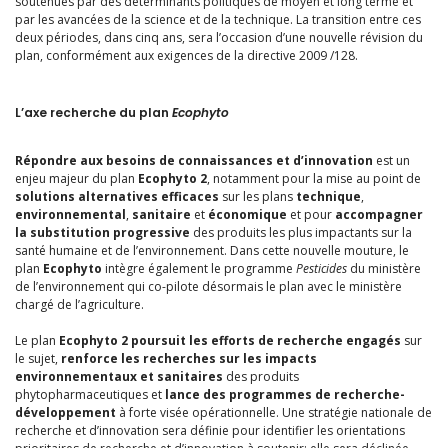
soutenues par des déterminants politiques de moyen et long terme et
par les avancées de la science et de la technique. La transition entre ces
deux périodes, dans cinq ans, sera l’occasion d’une nouvelle révision du
plan, conformément aux exigences de la directive 2009 /128.
L’axe recherche du plan
Ecophyto
Répondre aux besoins de connaissances et d’innovation
est un
enjeu majeur du plan
Ecophyto 2
, notamment pour la mise au point de
solutions alternatives efficaces
sur les plans
technique
,
environnemental
,
sanitaire
et
économique
et pour
accompagner
la substitution progressive
des produits les plus impactants sur la
santé humaine et de l’environnement. Dans cette nouvelle mouture, le
plan
Ecophyto
intègre également le programme
Pesticides
du ministère
de l’environnement qui co-pilote désormais le plan avec le ministère
chargé de l’agriculture.
Le plan
Ecophyto 2
poursuit les efforts de recherche engagés
sur
le sujet,
renforce les recherches sur les impacts
environnementaux et sanitaires
des produits
phytopharmaceutiques et
lance des programmes de recherche-
développement
à forte visée opérationnelle. Une stratégie nationale de
recherche et d’innovation sera définie pour identifier les orientations