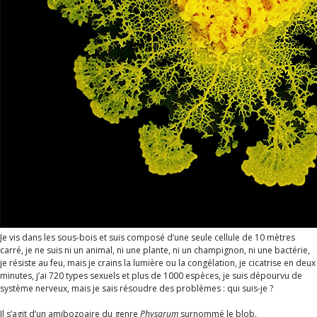
Je vis dans les sous-bois et suis composé d’une seule cellule de 10 mètres
carré, je ne suis ni un animal, ni une plante, ni un champignon, ni une bactérie,
je résiste au feu, mais je crains la lumière ou la congélation, je cicatrise en deux
minutes, j’ai 720 types sexuels et plus de 1000 espèces, je suis dépourvu de
système nerveux, mais je sais résoudre des problèmes : qui suis-je ?
Il s’agit d’un amibozoaire du genre
Physarum
surnommé le blob.