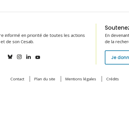
Soutenez 
 informé en priorité de toutes les actions
En devenant
B et de son Cesab.
de la recher
Je donn
Contact
Plan du site
Mentions légales
Crédits