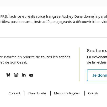
 FRB, l’actrice et réalisatrice française Audrey Dana donne la parol
ôles, passionnants, instructifs, engageants à découvrir ici en vid
Soutenez 
 informé en priorité de toutes les actions
En devenant
B et de son Cesab.
de la recher
Je donn
Contact
Plan du site
Mentions légales
Crédits