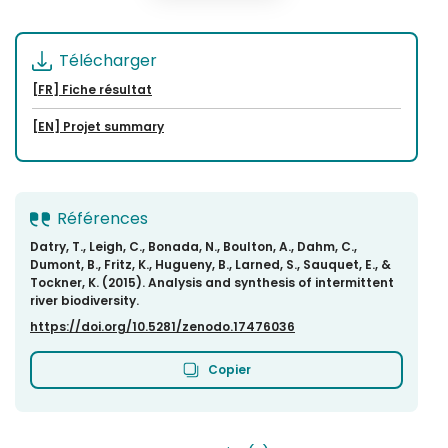
Télécharger
[FR] Fiche résultat
[EN] Projet summary
Références
Datry, T., Leigh, C., Bonada, N., Boulton, A., Dahm, C.,
Dumont, B., Fritz, K., Hugueny, B., Larned, S., Sauquet, E., &
Tockner, K. (2015). Analysis and synthesis of intermittent
river biodiversity.
https://doi.org/10.5281/zenodo.17476036
Copier