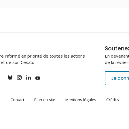
Soutenez 
 informé en priorité de toutes les actions
En devenant
B et de son Cesab.
de la recher
Je donn
Contact
Plan du site
Mentions légales
Crédits