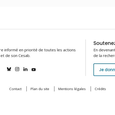
Soutenez 
 informé en priorité de toutes les actions
En devenant
B et de son Cesab.
de la recher
Je donn
Contact
Plan du site
Mentions légales
Crédits