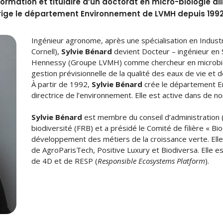
rmation et titulaire d’un doctorat en micro-biologie al
irige le département Environnement de LVMH depuis 1992
Ingénieur agronome, après une spécialisation en Industr
Cornell),
Sylvie Bénard
devient Docteur – ingénieur en 
Hennessy (Groupe LVMH) comme chercheur en microbiolog
gestion prévisionnelle de la qualité des eaux de vie et 
À partir de 1992,
Sylvie Bénard
crée le département E
directrice de l’environnement. Elle est active dans de 
Sylvie Bénard
est membre du conseil d’administration (
biodiversité (FRB) et a présidé le Comité de filière « Bi
développement des métiers de la croissance verte. Elle
de AgroParisTech, Positive Luxury et Biodiversa. Elle 
de 4D et de RESP (
Responsible Ecosystems Platform
).