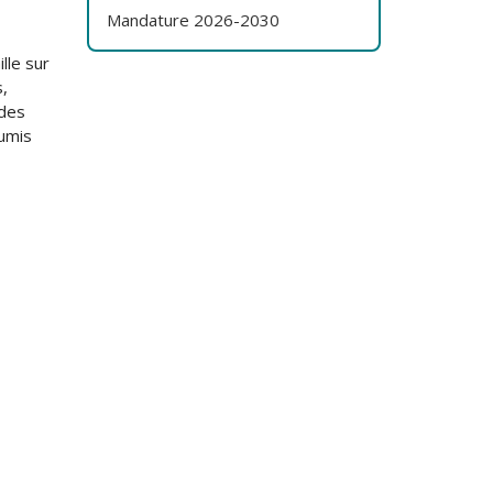
Mandature 2026-2030
ille sur
s,
 des
umis