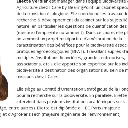
Eliette Verdier
est manager dans l’équipe Biodiversité
Agriculture chez I Care by BearingPoint, un cabinet spéci
de la transition écologique. Elle coordonne les travaux d
recherche & développement du cabinet sur les sujets liés
nature, en particulier les questions de quantification de
(mesure d’empreinte notamment). Dans ce cadre, elle pi
notamment un projet multipartite d’amélioration de la
caractérisation des bénéfices pour la biodiversité assoc
pratiques agroécologiques (BFAT). Travaillant auprès d’
multiples (institutions financières, grandes entreprises,
associations, etc.), elle apporte son expertise sur les in
biodiversité à destination des organisations au sein de m
missions chez I Care.
Elle siège au Comité d’Orientation Stratégique de la Fon
pour la recherche sur la biodiversité. En parallèle, Eliette
intervient dans plusieurs institutions académiques sur la
dge, entre autres). Eliette est diplômée d’HEC Paris (majeure
on) et d’AgroParisTech (majeure Ingénierie de l’environnement).