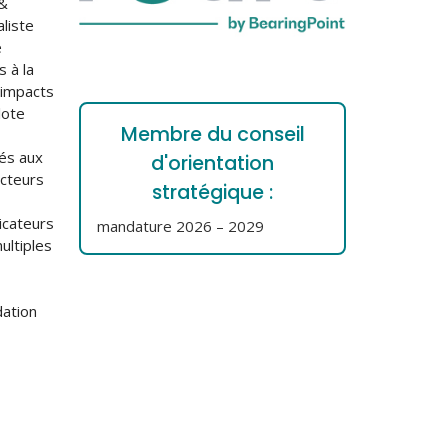
 &
aliste
e
 à la
s impacts
lote
Membre du conseil
iés aux
d'orientation
acteurs
stratégique :
dicateurs
mandature 2026 – 2029
ultiples
dation