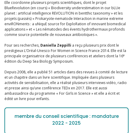
Elle coordonne plusieurs projets scientifiques, dont le projet
BlueRevolution (en cours) « Biodiversity underestimation in our bLUe
planet : artificial intelligence REVOLUTION in bentthic taxonomy » et les
projets (passés) « Prokaryote-nematode Interaction in marine extreme
enviRONments : a uNiquE source for ExploRation of innovant biomedical
applications » et « Les nématodes des évents hydrothermaux profonds
comme source potentielle de nouveaux antibiotiques ».
Pour ses recherches,
Daniella Zeppilli
a reçu plusieurs prix dont le
prestigieux L’Oréal-Unesco For Women in Science France 2014. Elle est la
e
principale organisatrice de plusieurs conférences et ateliers dont la 16
édition du Deep Sea Biology Symposium.
Depuis 2008, elle a publié 51 articles dans des revues à comité de lecture
et un chapitre dans un livre scientifique. Impliquée dans plusieurs
activités de sensibilisation, elle a réalisé plusieurs interviews vidéo, radio
et presse ainsi qu’une conférence TEDx en 2017. Elle est aussi
ambassadrice du programme « For Girls in Science » et elle a écrit et
édité un livre pour enfants.
membre du conseil scientifique : mandature
2022 - 2025