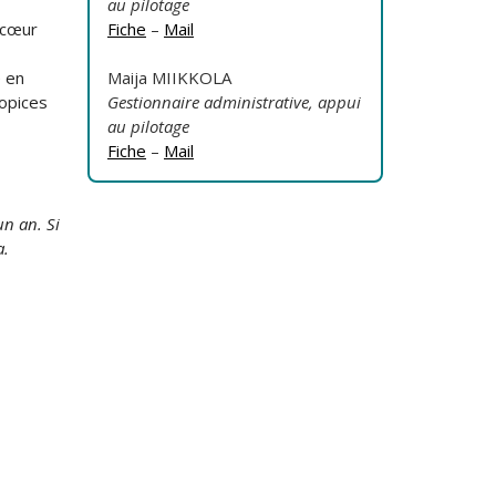
au pilotage
 cœur
Fiche
–
Mail
e en
Maija MIIKKOLA
ropices
Gestionnaire administrative, appui
au pilotage
Fiche
–
Mail
un an. Si
a.