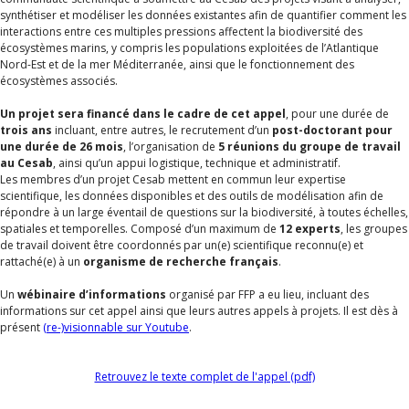
synthétiser et modéliser les données existantes afin de quantifier comment les
interactions entre ces multiples pressions affectent la biodiversité des
écosystèmes marins, y compris les populations exploitées de l’Atlantique
Nord-Est et de la mer Méditerranée, ainsi que le fonctionnement des
écosystèmes associés.
Un projet sera financé dans le cadre de cet appel
, pour une durée de
trois ans
incluant, entre autres, le recrutement d’un
post-doctorant pour
une durée de 26 mois
, l’organisation de
5 réunions du groupe de travail
au Cesab
, ainsi qu’un appui logistique, technique et administratif.
Les membres d’un projet Cesab mettent en commun leur expertise
scientifique, les données disponibles et des outils de modélisation afin de
répondre à un large éventail de questions sur la biodiversité, à toutes échelles,
spatiales et temporelles. Composé d’un maximum de
12 experts
, les groupes
de travail doivent être coordonnés par un(e) scientifique reconnu(e) et
rattaché(e) à un
organisme de recherche français
.
Un
wébinaire d’informations
organisé par FFP a eu lieu, incluant des
informations sur cet appel ainsi que leurs autres appels à projets. Il est dès à
présent
(re-)visionnable sur Youtube
.
Retrouvez le texte complet de l'appel (pdf)